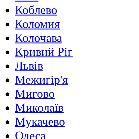
Коблево
Коломия
Колочава
Кривий Ріг
Львів
Межигір'я
Мигово
Миколаїв
Мукачево
Одеса