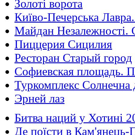
Золоті ворота
Київо-Печерська Лавра.
Майдан Незалежності. 
Пиццерия Сицилия
Ресторан Старый город
Софиевская площадь. П
Туркомплекс Солнечна 
Эрней лаз
Битва наций у Хотині 2
Де поїсти в Кам'янець-