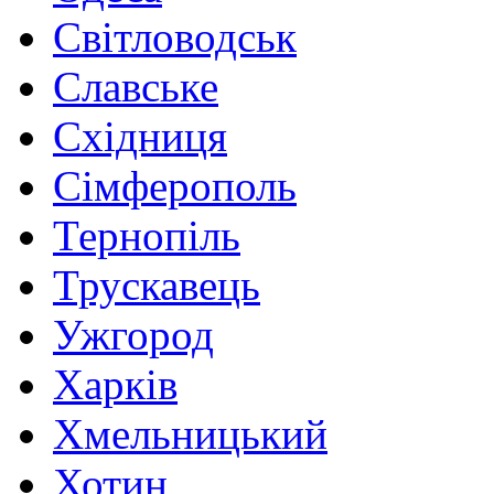
Світловодськ
Славське
Східниця
Сімферополь
Тернопіль
Трускавець
Ужгород
Харків
Хмельницький
Хотин