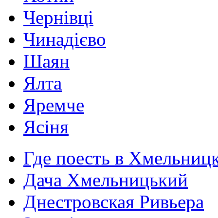
Чернівці
Чинадієво
Шаян
Ялта
Яремче
Ясіня
Где поесть в Хмельниц
Дача Хмельницький
Днестровская Ривьера