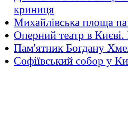
криниця
Михайлівська площа па
Оперний театр в Києві.
Пам'ятник Богдану Хм
Софіївський собор у Ки