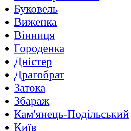
Буковель
Виженка
Вінниця
Городенка
Дністер
Драгобрат
Затока
Збараж
Кам'янець-Подільський
Київ