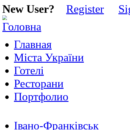
New User?
Register
Si
Главная
Міста України
Готелі
Ресторани
Портфолио
Івано-Франківськ