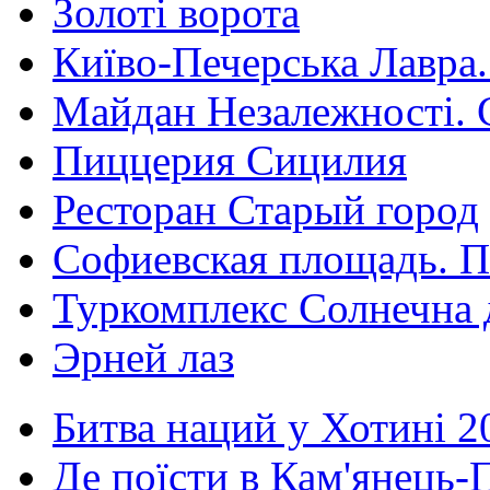
Золоті ворота
Київо-Печерська Лавра.
Майдан Незалежності. 
Пиццерия Сицилия
Ресторан Старый город
Софиевская площадь. П
Туркомплекс Солнечна 
Эрней лаз
Битва наций у Хотині 2
Де поїсти в Кам'янець-