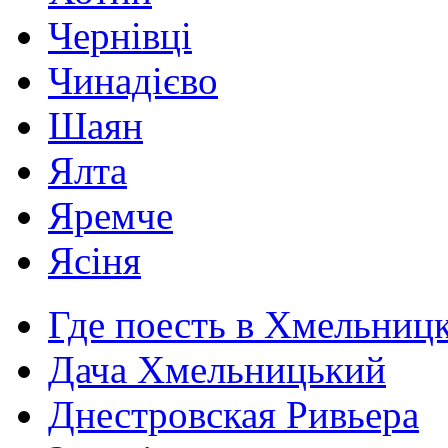
Чернівці
Чинадієво
Шаян
Ялта
Яремче
Ясіня
Где поесть в Хмельниц
Дача Хмельницький
Днестровская Ривьера