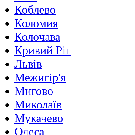
Коблево
Коломия
Колочава
Кривий Ріг
Львів
Межигір'я
Мигово
Миколаїв
Мукачево
Одеса