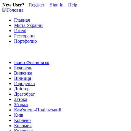
New User?
Register
Sign In
Help
Главная
Міста України
Готелі
Ресторани
Портфолио
Івано-Франківськ
Буковель
Виженка
Вінниця
Городенка
Дністер
Драгобрат
Затока
Збараж
Кам'янець-Подільський
Київ
Коблево
Коломия
Колочава