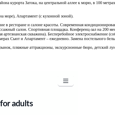
йона курорта Затока, на центральной аллее к морю, в 100 метр
на море), Апартамент (с кухонной зоной).
ание в ресторане и салоне красоты. Современная кондициониро
сажный салон. Спортивная площадка. Конференц-зал на 200 мест
ная артезианская скважина). Бесперебойное электроснабжение (с
номерах Сьют и Апартамент – ежедневно. Замена постельного белья
рынок, пляжные аттракционы, экскурсионные бюро, детский лун