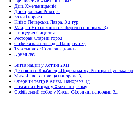
Где поесть в Хмельницком?
Дача Хмельницький
Днестровская Ривьера
Золоті ворота
Київо-Печерська Лавра. 3 д тур
Майдан Незалежності. Сферична панорама 3д
Пиццерия Сицилия
Ресторан Старый город
Софиевская площадь. Панорама 3д
Туркомплекс Солнечна долина
Эрней лаз
Битва наций у Хотині 2011
Де поїсти в Кам'янець-Подільському, Ресторан Гунська к
Михайлівська площа панорама 3д
Оперний театр в Києві. Панорама 3д
Пам'ятник Богдану Хмельницькому
Софіївський собор у Києві. Сферичні панорами 3д