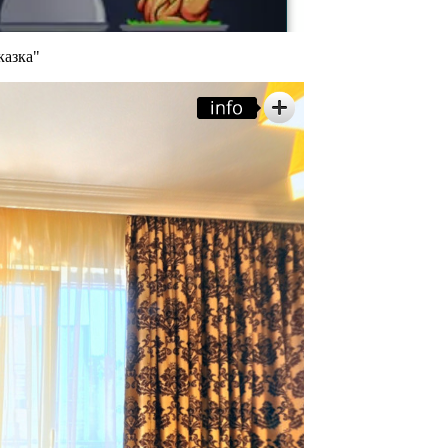
казка"