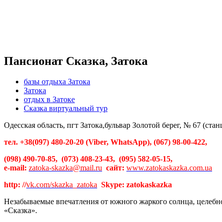
Пансионат Сказка, Затока
базы отдыха Затока
Затока
отдых в Затоке
Сказка виртуальный тур
Одесская область, пгт Затока,бульвар Золотой берег, № 67 (ста
тел
. +38(097) 480-20-20 (Viber, WhatsApp), (067) 98-00-422,
(098) 490-70-85, (073) 408-23-43, (095) 582-05-15,
e-mail:
zatoka-skazka@mail.ru
сайт
:
www.zatokaskazka.com.ua
http: //
vk.com/skazka_zatoka
Skype: zatokaskazka
Незабываемые впечатления от южного жаркого солнца, целебног
«Сказка».