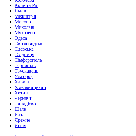
Кривий Ріг
Львів
Межигір'я
Мигово
Миколаїв
Мукачево
Одеса
Світловодськ
Славське
Східниця
Сімферополь
Тернопіль
Трускавець
Ужгород
Харків
Хмельницький
Хотин
Чернівці
Чинадієво
Шаян
Ялта
Яремче
Ясіня