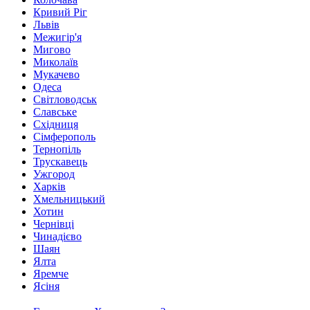
Кривий Ріг
Львів
Межигір'я
Мигово
Миколаїв
Мукачево
Одеса
Світловодськ
Славське
Східниця
Сімферополь
Тернопіль
Трускавець
Ужгород
Харків
Хмельницький
Хотин
Чернівці
Чинадієво
Шаян
Ялта
Яремче
Ясіня