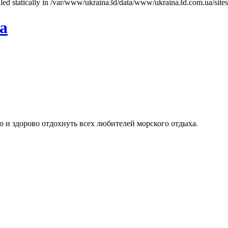
called statically in /var/www/ukraina3d/data/www/ukraina3d.com.ua/site
а
о и здорово отдохнуть всех любителей морского отдыха.