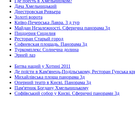
Где поесть в Хмельницком?
Дача Хмельницький
Днестровская Ривьера
Золоті ворота
Київо-Печерська Лавра. 3 д тур
Майдан Незалежності. Сферична панорама 3д
Пиццерия Сицилия
Ресторан Старый город
Софиевская площадь. Панорама 3д
Туркомплекс Солнечна долина
Эрней лаз
Битва наций у Хотині 2011
Де поїсти в Кам'янець-Подільському, Ресторан Гунська к
Михайлівська площа панорама 3д
Оперний театр в Києві. Панорама 3д
Пам'ятник Богдану Хмельницькому
Софіївський собор у Києві. Сферичні панорами 3д