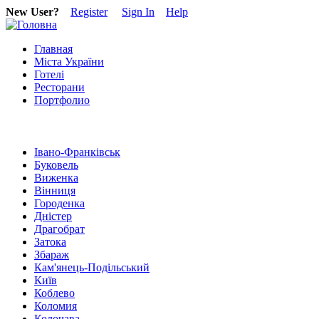
New User?
Register
Sign In
Help
Главная
Міста України
Готелі
Ресторани
Портфолио
Івано-Франківськ
Буковель
Виженка
Вінниця
Городенка
Дністер
Драгобрат
Затока
Збараж
Кам'янець-Подільський
Київ
Коблево
Коломия
Колочава