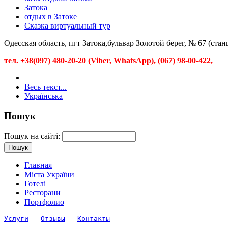
Затока
отдых в Затоке
Сказка виртуальный тур
Одесская область, пгт Затока,бульвар Золотой берег, № 67 (ста
тел
. +38(097) 480-20-20 (Viber, WhatsApp), (067) 98-00-422,
Весь текст...
Українська
Пошук
Пошук на сайті:
Главная
Міста України
Готелі
Ресторани
Портфолио
Услуги
Отзывы
Контакты