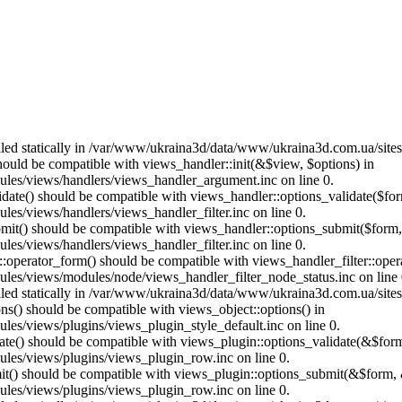
called statically in /var/www/ukraina3d/data/www/ukraina3d.com.ua/site
should be compatible with views_handler::init(&$view, $options) in
les/views/handlers/views_handler_argument.inc on line 0.
alidate() should be compatible with views_handler::options_validate($fo
es/views/handlers/views_handler_filter.inc on line 0.
ubmit() should be compatible with views_handler::options_submit($form
es/views/handlers/views_handler_filter.inc on line 0.
us::operator_form() should be compatible with views_handler_filter::op
es/views/modules/node/views_handler_filter_node_status.inc on line 
called statically in /var/www/ukraina3d/data/www/ukraina3d.com.ua/site
ons() should be compatible with views_object::options() in
es/views/plugins/views_plugin_style_default.inc on line 0.
date() should be compatible with views_plugin::options_validate(&$for
les/views/plugins/views_plugin_row.inc on line 0.
mit() should be compatible with views_plugin::options_submit(&$form, 
les/views/plugins/views_plugin_row.inc on line 0.