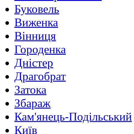
Буковель
Виженка
Вінниця
Городенка
Дністер
Драгобрат
Затока
Збараж
Кам'янець-Подільський
Київ