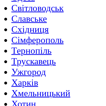
Світловодськ
Славське
Східниця
Сімферополь
Тернопіль
Трускавець
Ужгород
Харків
Хмельницький
Хотин