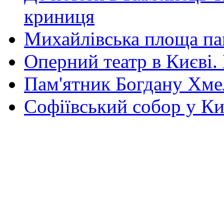
криниця
Михайлівська площа па
Оперний театр в Києві.
Пам'ятник Богдану Хм
Софіївський собор у Ки