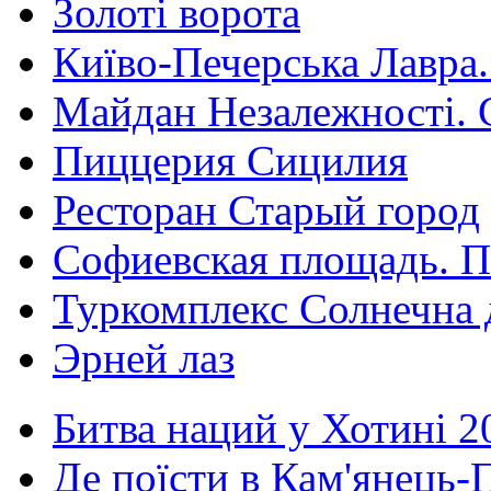
Золоті ворота
Київо-Печерська Лавра.
Майдан Незалежності. 
Пиццерия Сицилия
Ресторан Старый город
Софиевская площадь. П
Туркомплекс Солнечна 
Эрней лаз
Битва наций у Хотині 2
Де поїсти в Кам'янець-