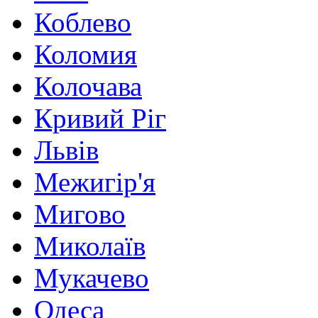
Коблево
Коломия
Колочава
Кривий Ріг
Львів
Межигір'я
Мигово
Миколаїв
Мукачево
Одеса