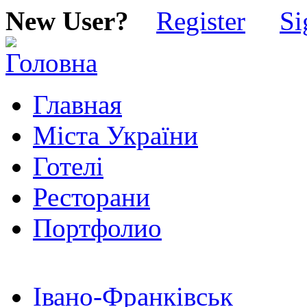
New User?
Register
Si
Главная
Міста України
Готелі
Ресторани
Портфолио
Івано-Франківськ