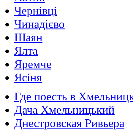
Чернівці
Чинадієво
Шаян
Ялта
Яремче
Ясіня
Где поесть в Хмельниц
Дача Хмельницький
Днестровская Ривьера