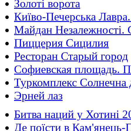
Золоті ворота
Київо-Печерська Лавра.
Майдан Незалежності. 
Пиццерия Сицилия
Ресторан Старый город
Софиевская площадь. П
Туркомплекс Солнечна 
Эрней лаз
Битва наций у Хотині 2
Де поїсти в Кам'янець-