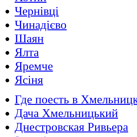
Чернівці
Чинадієво
Шаян
Ялта
Яремче
Ясіня
Где поесть в Хмельниц
Дача Хмельницький
Днестровская Ривьера