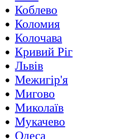
Коблево
Коломия
Колочава
Кривий Ріг
Львів
Межигір'я
Мигово
Миколаїв
Мукачево
Одеса