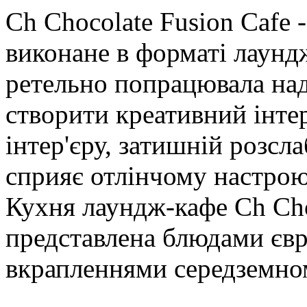
Ch Chocolate Fusion Cafe 
виконане в форматі лаунд
ретельно попрацювала над
створити креативний інте
інтер'єру, затишній розс
сприяє отлінчому настрою
Кухня лаундж-кафе Ch Cho
представлена ​​блюдами єв
вкрапленнями середземномо