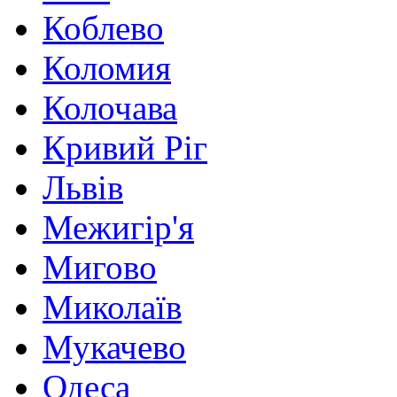
Коблево
Коломия
Колочава
Кривий Ріг
Львів
Межигір'я
Мигово
Миколаїв
Мукачево
Одеса