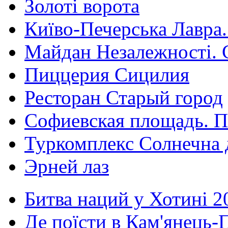
Золоті ворота
Київо-Печерська Лавра.
Майдан Незалежності. 
Пиццерия Сицилия
Ресторан Старый город
Софиевская площадь. П
Туркомплекс Солнечна 
Эрней лаз
Битва наций у Хотині 2
Де поїсти в Кам'янець-