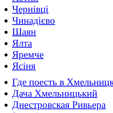
Чернівці
Чинадієво
Шаян
Ялта
Яремче
Ясіня
Где поесть в Хмельниц
Дача Хмельницький
Днестровская Ривьера