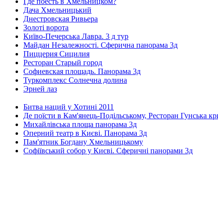
Где поесть в Хмельницком?
Дача Хмельницький
Днестровская Ривьера
Золоті ворота
Київо-Печерська Лавра. 3 д тур
Майдан Незалежності. Сферична панорама 3д
Пиццерия Сицилия
Ресторан Старый город
Софиевская площадь. Панорама 3д
Туркомплекс Солнечна долина
Эрней лаз
Битва наций у Хотині 2011
Де поїсти в Кам'янець-Подільському, Ресторан Гунська к
Михайлівська площа панорама 3д
Оперний театр в Києві. Панорама 3д
Пам'ятник Богдану Хмельницькому
Софіївський собор у Києві. Сферичні панорами 3д