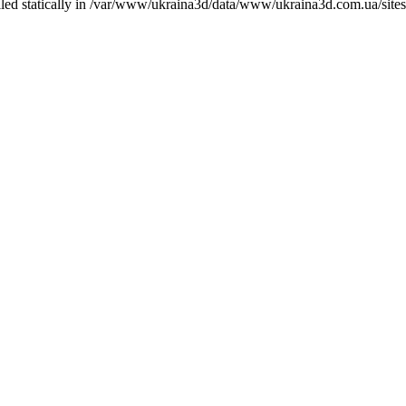
called statically in /var/www/ukraina3d/data/www/ukraina3d.com.ua/site