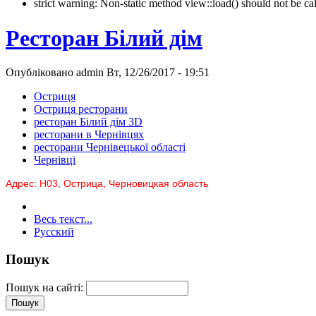
strict warning: Non-static method view::load() should not be 
Ресторан Білий дім
Опубліковано admin Вт, 12/26/2017 - 19:51
Остриця
Остриця ресторани
ресторан Білий дім 3D
ресторани в Чернівцях
ресторани Чернівецької області
Чернівці
Адрес: Н03, Острица, Черновицкая область
Весь текст...
Русский
Пошук
Пошук на сайті: