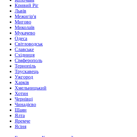
Кривий Ріг
Львів
Межигір'я
Мигово
Миколаїв
Мукачево
Одеса
Світловодськ
Славське
Східниця
Сімферополь
Тернопіль
Трускавець
Ужгород
Харків
Хмельницький
Хотин
Чернівці
Чинадієво
Шаян
Ялта
Яремче
Ясіня