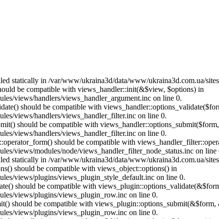
called statically in /var/www/ukraina3d/data/www/ukraina3d.com.ua/site
should be compatible with views_handler::init(&$view, $options) in
les/views/handlers/views_handler_argument.inc on line 0.
alidate() should be compatible with views_handler::options_validate($fo
es/views/handlers/views_handler_filter.inc on line 0.
ubmit() should be compatible with views_handler::options_submit($form
es/views/handlers/views_handler_filter.inc on line 0.
us::operator_form() should be compatible with views_handler_filter::op
es/views/modules/node/views_handler_filter_node_status.inc on line 
called statically in /var/www/ukraina3d/data/www/ukraina3d.com.ua/site
ons() should be compatible with views_object::options() in
es/views/plugins/views_plugin_style_default.inc on line 0.
date() should be compatible with views_plugin::options_validate(&$for
les/views/plugins/views_plugin_row.inc on line 0.
mit() should be compatible with views_plugin::options_submit(&$form, 
les/views/plugins/views_plugin_row.inc on line 0.