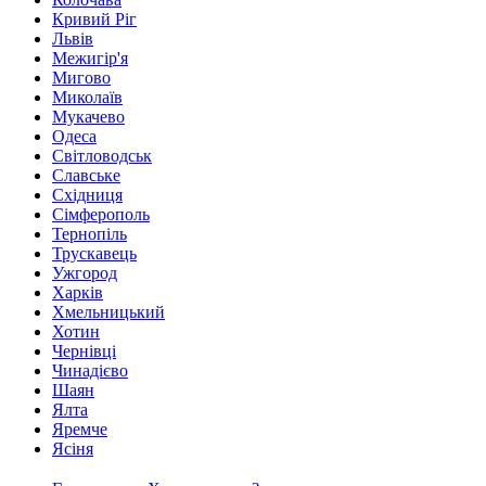
Кривий Ріг
Львів
Межигір'я
Мигово
Миколаїв
Мукачево
Одеса
Світловодськ
Славське
Східниця
Сімферополь
Тернопіль
Трускавець
Ужгород
Харків
Хмельницький
Хотин
Чернівці
Чинадієво
Шаян
Ялта
Яремче
Ясіня