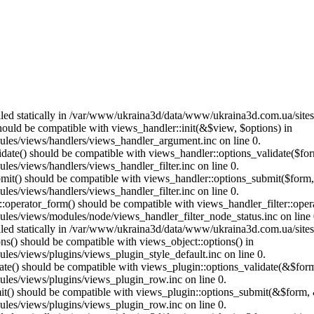
called statically in /var/www/ukraina3d/data/www/ukraina3d.com.ua/site
should be compatible with views_handler::init(&$view, $options) in
les/views/handlers/views_handler_argument.inc on line 0.
alidate() should be compatible with views_handler::options_validate($fo
es/views/handlers/views_handler_filter.inc on line 0.
ubmit() should be compatible with views_handler::options_submit($form
es/views/handlers/views_handler_filter.inc on line 0.
us::operator_form() should be compatible with views_handler_filter::op
es/views/modules/node/views_handler_filter_node_status.inc on line 
called statically in /var/www/ukraina3d/data/www/ukraina3d.com.ua/site
ons() should be compatible with views_object::options() in
es/views/plugins/views_plugin_style_default.inc on line 0.
date() should be compatible with views_plugin::options_validate(&$for
les/views/plugins/views_plugin_row.inc on line 0.
mit() should be compatible with views_plugin::options_submit(&$form, 
les/views/plugins/views_plugin_row.inc on line 0.