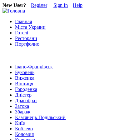
New User?
Register
Sign In
Help
Главная
Міста України
Готелі
Ресторани
Портфолио
Івано-Франківськ
Буковель
Виженка
Вінниця
Городенка
Дністер
Драгобрат
Затока
Збараж
Кам'янець-Подільський
Київ
Коблево
Коломия
Колочава