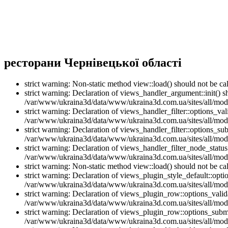
ресторани Чернівецької області
strict warning: Non-static method view::load() should not be 
strict warning: Declaration of views_handler_argument::init() 
/var/www/ukraina3d/data/www/ukraina3d.com.ua/sites/all/modu
strict warning: Declaration of views_handler_filter::options_v
/var/www/ukraina3d/data/www/ukraina3d.com.ua/sites/all/modul
strict warning: Declaration of views_handler_filter::options_s
/var/www/ukraina3d/data/www/ukraina3d.com.ua/sites/all/modul
strict warning: Declaration of views_handler_filter_node_stat
/var/www/ukraina3d/data/www/ukraina3d.com.ua/sites/all/modul
strict warning: Non-static method view::load() should not be 
strict warning: Declaration of views_plugin_style_default::opti
/var/www/ukraina3d/data/www/ukraina3d.com.ua/sites/all/modul
strict warning: Declaration of views_plugin_row::options_vali
/var/www/ukraina3d/data/www/ukraina3d.com.ua/sites/all/modu
strict warning: Declaration of views_plugin_row::options_sub
/var/www/ukraina3d/data/www/ukraina3d.com.ua/sites/all/modu