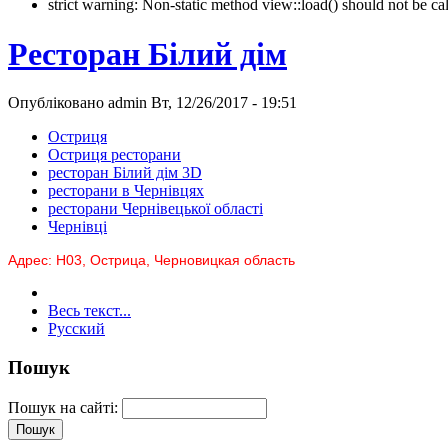
strict warning: Non-static method view::load() should not be 
Ресторан Білий дім
Опубліковано admin Вт, 12/26/2017 - 19:51
Остриця
Остриця ресторани
ресторан Білий дім 3D
ресторани в Чернівцях
ресторани Чернівецької області
Чернівці
Адрес: Н03, Острица, Черновицкая область
Весь текст...
Русский
Пошук
Пошук на сайті: