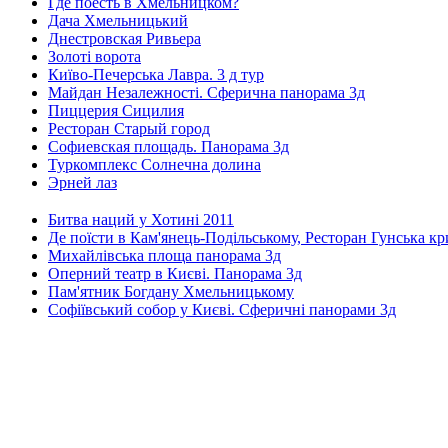
Где поесть в Хмельницком?
Дача Хмельницький
Днестровская Ривьера
Золоті ворота
Київо-Печерська Лавра. 3 д тур
Майдан Незалежності. Сферична панорама 3д
Пиццерия Сицилия
Ресторан Старый город
Софиевская площадь. Панорама 3д
Туркомплекс Солнечна долина
Эрней лаз
Битва наций у Хотині 2011
Де поїсти в Кам'янець-Подільському, Ресторан Гунська к
Михайлівська площа панорама 3д
Оперний театр в Києві. Панорама 3д
Пам'ятник Богдану Хмельницькому
Софіївський собор у Києві. Сферичні панорами 3д