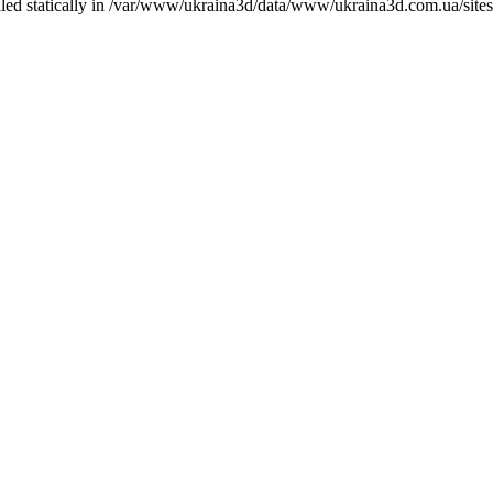
called statically in /var/www/ukraina3d/data/www/ukraina3d.com.ua/site