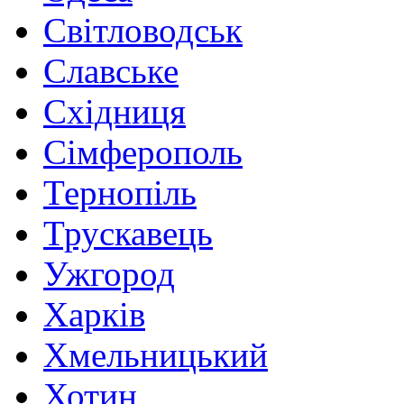
Світловодськ
Славське
Східниця
Сімферополь
Тернопіль
Трускавець
Ужгород
Харків
Хмельницький
Хотин