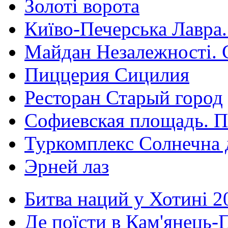
Золоті ворота
Київо-Печерська Лавра.
Майдан Незалежності. 
Пиццерия Сицилия
Ресторан Старый город
Софиевская площадь. П
Туркомплекс Солнечна 
Эрней лаз
Битва наций у Хотині 2
Де поїсти в Кам'янець-