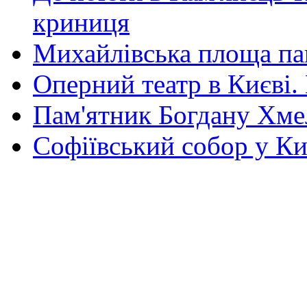
криниця
Михайлівська площа па
Оперний театр в Києві.
Пам'ятник Богдану Хм
Софіївський собор у Ки