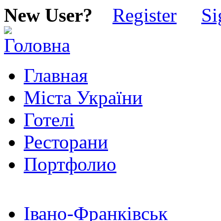
New User?
Register
Si
Главная
Міста України
Готелі
Ресторани
Портфолио
Івано-Франківськ