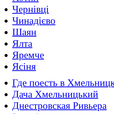
Чернівці
Чинадієво
Шаян
Ялта
Яремче
Ясіня
Где поесть в Хмельниц
Дача Хмельницький
Днестровская Ривьера