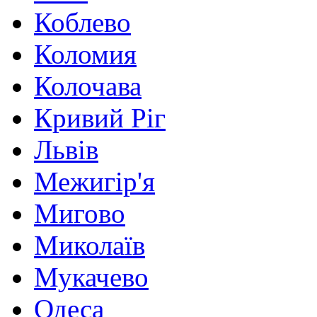
Коблево
Коломия
Колочава
Кривий Ріг
Львів
Межигір'я
Мигово
Миколаїв
Мукачево
Одеса