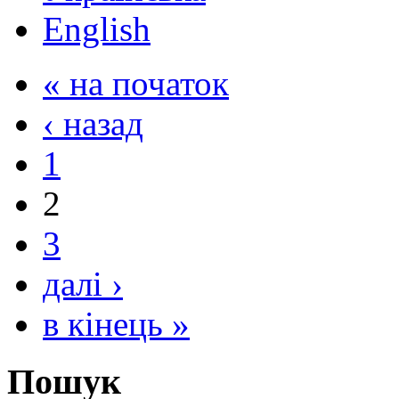
English
« на початок
‹ назад
1
2
3
далі ›
в кінець »
Пошук