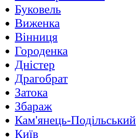
Буковель
Виженка
Вінниця
Городенка
Дністер
Драгобрат
Затока
Збараж
Кам'янець-Подільський
Київ