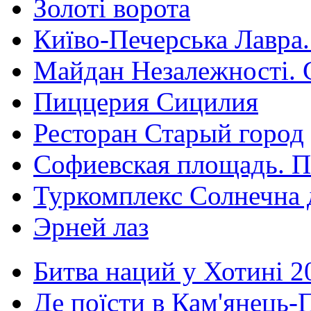
Золоті ворота
Київо-Печерська Лавра.
Майдан Незалежності. 
Пиццерия Сицилия
Ресторан Старый город
Софиевская площадь. П
Туркомплекс Солнечна 
Эрней лаз
Битва наций у Хотині 2
Де поїсти в Кам'янець-