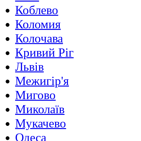
Коблево
Коломия
Колочава
Кривий Ріг
Львів
Межигір'я
Мигово
Миколаїв
Мукачево
Одеса