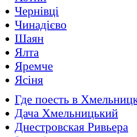
Чернівці
Чинадієво
Шаян
Ялта
Яремче
Ясіня
Где поесть в Хмельниц
Дача Хмельницький
Днестровская Ривьера