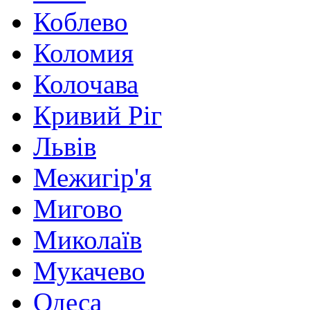
Коблево
Коломия
Колочава
Кривий Ріг
Львів
Межигір'я
Мигово
Миколаїв
Мукачево
Одеса