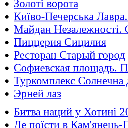
Золоті ворота
Київо-Печерська Лавра.
Майдан Незалежності. 
Пиццерия Сицилия
Ресторан Старый город
Софиевская площадь. П
Туркомплекс Солнечна 
Эрней лаз
Битва наций у Хотині 2
Де поїсти в Кам'янець-