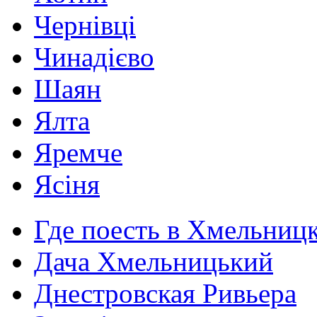
Чернівці
Чинадієво
Шаян
Ялта
Яремче
Ясіня
Где поесть в Хмельниц
Дача Хмельницький
Днестровская Ривьера