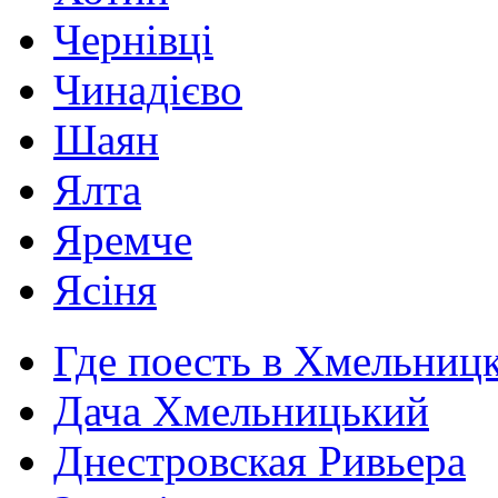
Чернівці
Чинадієво
Шаян
Ялта
Яремче
Ясіня
Где поесть в Хмельниц
Дача Хмельницький
Днестровская Ривьера