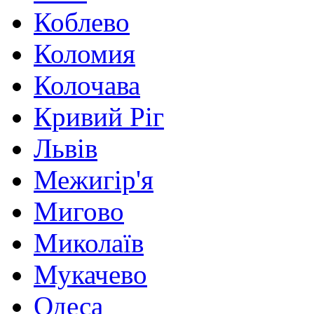
Коблево
Коломия
Колочава
Кривий Ріг
Львів
Межигір'я
Мигово
Миколаїв
Мукачево
Одеса