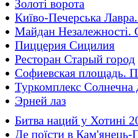
Золоті ворота
Київо-Печерська Лавра.
Майдан Незалежності. 
Пиццерия Сицилия
Ресторан Старый город
Софиевская площадь. П
Туркомплекс Солнечна 
Эрней лаз
Битва наций у Хотині 2
Де поїсти в Кам'янець-