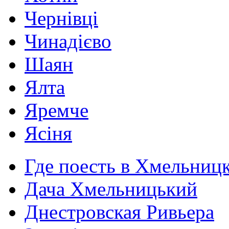
Чернівці
Чинадієво
Шаян
Ялта
Яремче
Ясіня
Где поесть в Хмельниц
Дача Хмельницький
Днестровская Ривьера