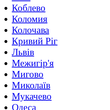
Коблево
Коломия
Колочава
Кривий Ріг
Львів
Межигір'я
Мигово
Миколаїв
Мукачево
Одеса