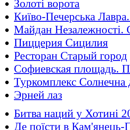
Золоті ворота
Київо-Печерська Лавра.
Майдан Незалежності. 
Пиццерия Сицилия
Ресторан Старый город
Софиевская площадь. П
Туркомплекс Солнечна 
Эрней лаз
Битва наций у Хотині 2
Де поїсти в Кам'янець-