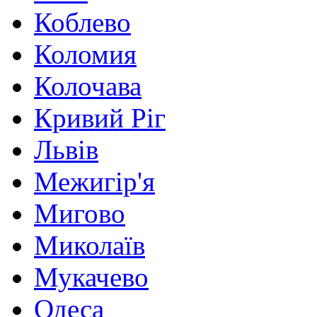
Коблево
Коломия
Колочава
Кривий Ріг
Львів
Межигір'я
Мигово
Миколаїв
Мукачево
Одеса