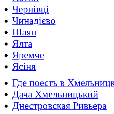
Чернівці
Чинадієво
Шаян
Ялта
Яремче
Ясіня
Где поесть в Хмельниц
Дача Хмельницький
Днестровская Ривьера