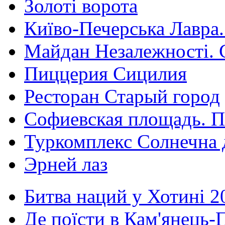
Золоті ворота
Київо-Печерська Лавра.
Майдан Незалежності. 
Пиццерия Сицилия
Ресторан Старый город
Софиевская площадь. П
Туркомплекс Солнечна 
Эрней лаз
Битва наций у Хотині 2
Де поїсти в Кам'янець-