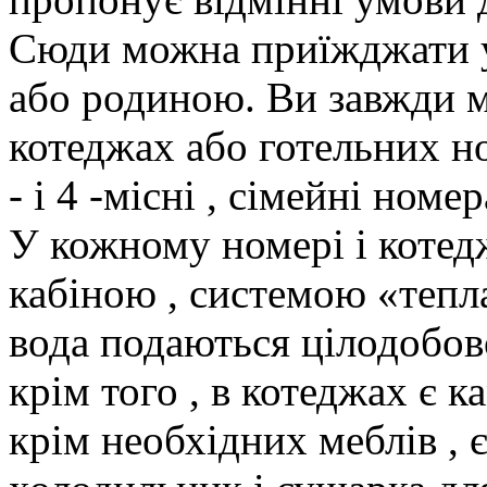
Сюди можна приїжджати у
або родиною. Ви завжди м
котеджах або готельних но
- і 4 -місні , сімейні номер
У кожному номері і котед
кабіною , системою «тепла
вода подаються цілодобов
крім того , в котеджах є к
крім необхідних меблів , є