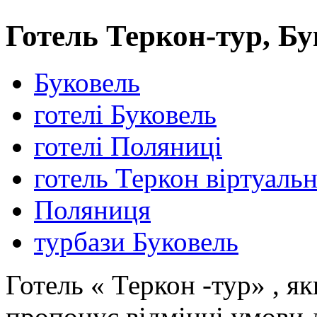
Готель Теркон-тур, Б
Буковель
готелі Буковель
готелі Поляниці
готель Теркон віртуаль
Поляниця
турбази Буковель
Готель « Теркон -тур» , як
пропонує відмінні умови 