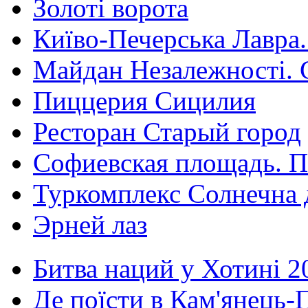
Золоті ворота
Київо-Печерська Лавра.
Майдан Незалежності. 
Пиццерия Сицилия
Ресторан Старый город
Софиевская площадь. П
Туркомплекс Солнечна 
Эрней лаз
Битва наций у Хотині 2
Де поїсти в Кам'янець-