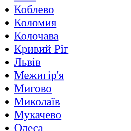
Коблево
Коломия
Колочава
Кривий Ріг
Львів
Межигір'я
Мигово
Миколаїв
Мукачево
Одеса