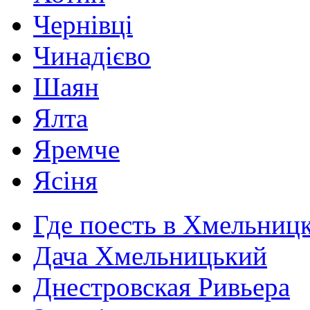
Чернівці
Чинадієво
Шаян
Ялта
Яремче
Ясіня
Где поесть в Хмельниц
Дача Хмельницький
Днестровская Ривьера