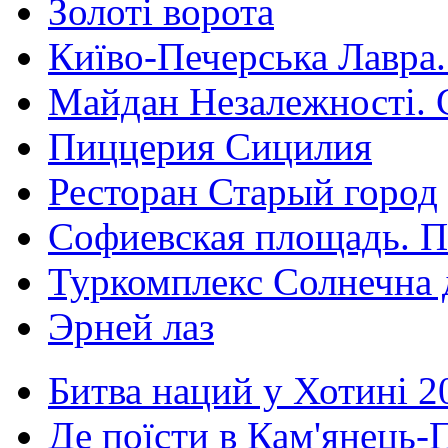
Золоті ворота
Київо-Печерська Лавра.
Майдан Незалежності. 
Пиццерия Сицилия
Ресторан Старый город
Софиевская площадь. П
Туркомплекс Солнечна 
Эрней лаз
Битва наций у Хотині 2
Де поїсти в Кам'янець-