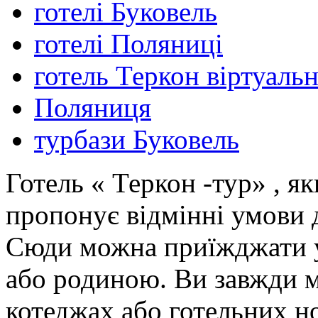
готелі Буковель
готелі Поляниці
готель Теркон віртуаль
Поляниця
турбази Буковель
Готель « Теркон -тур» , як
пропонує відмінні умови 
Сюди можна приїжджати у
або родиною. Ви завжди м
котеджах або готельних но