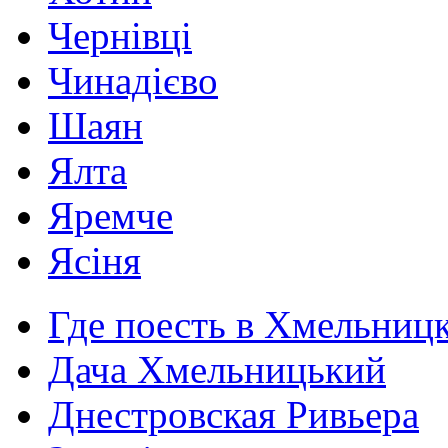
Чернівці
Чинадієво
Шаян
Ялта
Яремче
Ясіня
Где поесть в Хмельниц
Дача Хмельницький
Днестровская Ривьера