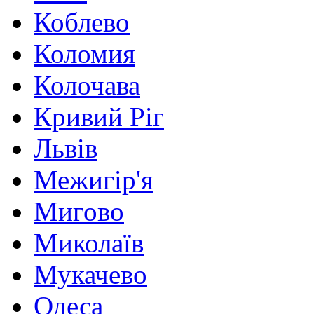
Коблево
Коломия
Колочава
Кривий Ріг
Львів
Межигір'я
Мигово
Миколаїв
Мукачево
Одеса