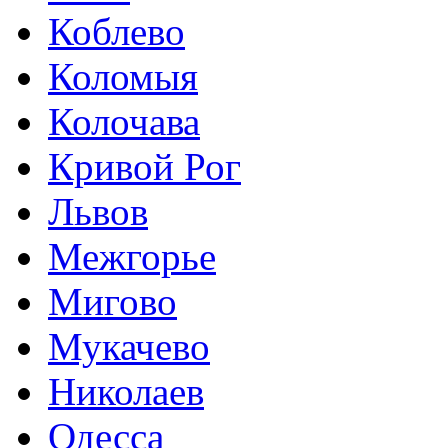
Коблево
Коломыя
Колочава
Кривой Рог
Львов
Межгорье
Мигово
Мукачево
Николаев
Одесса