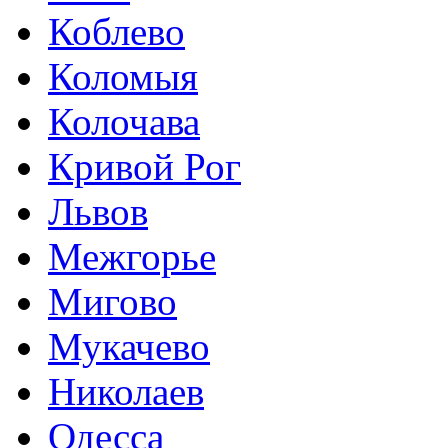
Коблево
Коломыя
Колочава
Кривой Рог
Львов
Межгорье
Мигово
Мукачево
Николаев
Одесса