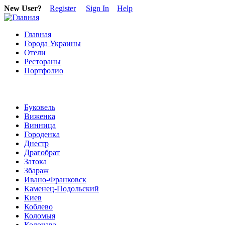
New User?
Register
Sign In
Help
Главная
Города Украины
Отели
Рестораны
Портфолио
Буковель
Виженка
Винница
Городенка
Днестр
Драгобрат
Затока
Збараж
Ивано-Франковск
Каменец-Подольский
Киев
Коблево
Коломыя
Колочава