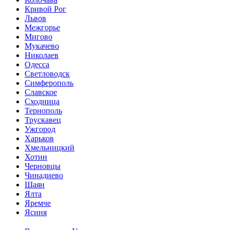
Кривой Рог
Львов
Межгорье
Мигово
Мукачево
Николаев
Одесса
Светловодск
Симферополь
Славское
Сходница
Тернополь
Трускавец
Ужгород
Харьков
Хмельницкий
Хотин
Черновцы
Чинадиево
Шаян
Ялта
Яремче
Ясиня