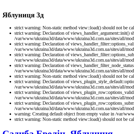
Яблуниця 3д
strict warning: Non-static method view::load() should not be 
strict warning: Declaration of views_handler_argument::init() 
/var/www/ukraina3d/data/www/ukraina3d.com.ua/sites/all/modu
strict warning: Declaration of views_handler_filter::options_v
/var/www/ukraina3d/data/www/ukraina3d.com.ua/sites/all/modul
strict warning: Declaration of views_handler_filter::options_s
/var/www/ukraina3d/data/www/ukraina3d.com.ua/sites/all/modul
strict warning: Declaration of views_handler_filter_node_stat
/var/www/ukraina3d/data/www/ukraina3d.com.ua/sites/all/modul
strict warning: Non-static method view::load() should not be 
strict warning: Declaration of views_plugin_style_default::opti
/var/www/ukraina3d/data/www/ukraina3d.com.ua/sites/all/modul
strict warning: Declaration of views_plugin_row::options_vali
/var/www/ukraina3d/data/www/ukraina3d.com.ua/sites/all/modu
strict warning: Declaration of views_plugin_row::options_sub
/var/www/ukraina3d/data/www/ukraina3d.com.ua/sites/all/modu
warning: Creating default object from empty value in /var/www/
strict warning: Non-static method view::load() should not be 
Садиба Евелін, Яблуниця