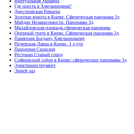
Виртуальная Украина
Где поесть в Хмельницком?
Днестровская Ривьера
Золотые ворота в Киеве. Сферическая панорама 3д
Майдан Независимости. Панорамы 3д
Михайловская площадь сферическая панорама
Оперный театр в Киеве. Сферическая панорама 3д
Памятник Богдану Хмельницкому
Печерская Лавра в Киеве. 3 д тур
Пиццерия Сицилия
Ресторан Старый город
Софиевский собор в Киеве: сферические панорамы 3д
Электроинструмент
Эрней лаз