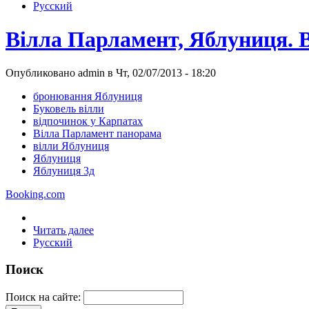
Русский
Вілла Парламент, Яблуниця. 
Опубликовано admin в Чт, 02/07/2013 - 18:20
бронювання Яблуниця
Буковель вілли
відпочинок у Карпатах
Вілла Парламент панорама
вілли Яблуниця
Яблуниця
Яблуниця 3д
Booking.com
Читать далее
Русский
Поиск
Поиск на сайте: