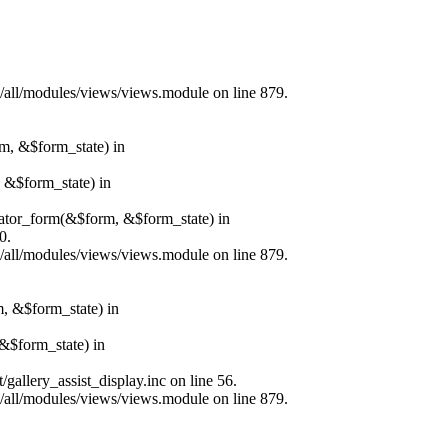
s/all/modules/views/views.module on line 879.
rm, &$form_state) in
, &$form_state) in
erator_form(&$form, &$form_state) in
0.
s/all/modules/views/views.module on line 879.
m, &$form_state) in
&$form_state) in
allery_assist_display.inc on line 56.
s/all/modules/views/views.module on line 879.