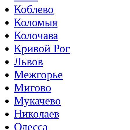
Коблево
Коломыя
Колочава
Кривой Рог
Львов
Межгорье
Мигово
Мукачево
Николаев
Одесса