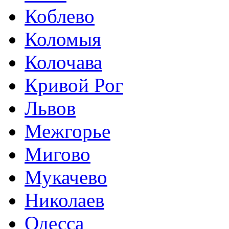
Коблево
Коломыя
Колочава
Кривой Рог
Львов
Межгорье
Мигово
Мукачево
Николаев
Одесса