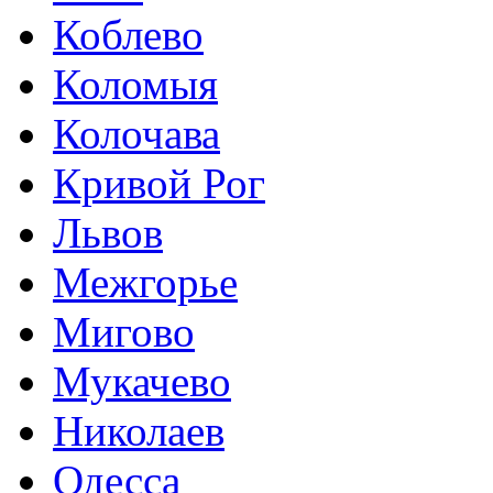
Коблево
Коломыя
Колочава
Кривой Рог
Львов
Межгорье
Мигово
Мукачево
Николаев
Одесса