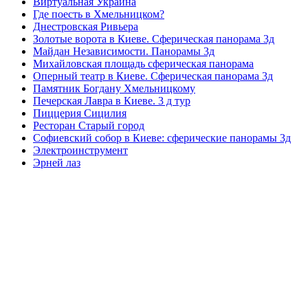
Виртуальная Украина
Где поесть в Хмельницком?
Днестровская Ривьера
Золотые ворота в Киеве. Сферическая панорама 3д
Майдан Независимости. Панорамы 3д
Михайловская площадь сферическая панорама
Оперный театр в Киеве. Сферическая панорама 3д
Памятник Богдану Хмельницкому
Печерская Лавра в Киеве. 3 д тур
Пиццерия Сицилия
Ресторан Старый город
Софиевский собор в Киеве: сферические панорамы 3д
Электроинструмент
Эрней лаз