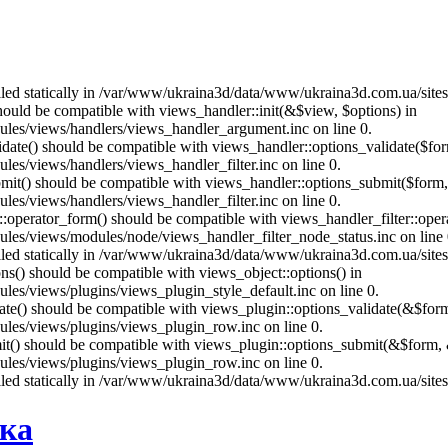
called statically in /var/www/ukraina3d/data/www/ukraina3d.com.ua/site
should be compatible with views_handler::init(&$view, $options) in
les/views/handlers/views_handler_argument.inc on line 0.
alidate() should be compatible with views_handler::options_validate($fo
es/views/handlers/views_handler_filter.inc on line 0.
ubmit() should be compatible with views_handler::options_submit($form
es/views/handlers/views_handler_filter.inc on line 0.
us::operator_form() should be compatible with views_handler_filter::op
es/views/modules/node/views_handler_filter_node_status.inc on line 
called statically in /var/www/ukraina3d/data/www/ukraina3d.com.ua/site
ons() should be compatible with views_object::options() in
es/views/plugins/views_plugin_style_default.inc on line 0.
date() should be compatible with views_plugin::options_validate(&$for
les/views/plugins/views_plugin_row.inc on line 0.
mit() should be compatible with views_plugin::options_submit(&$form, 
les/views/plugins/views_plugin_row.inc on line 0.
called statically in /var/www/ukraina3d/data/www/ukraina3d.com.ua/site
нка