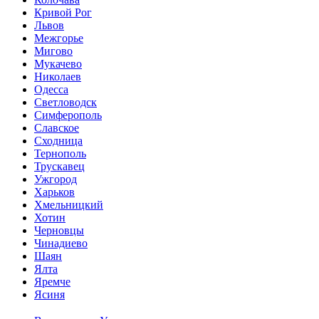
Кривой Рог
Львов
Межгорье
Мигово
Мукачево
Николаев
Одесса
Светловодск
Симферополь
Славское
Сходница
Тернополь
Трускавец
Ужгород
Харьков
Хмельницкий
Хотин
Черновцы
Чинадиево
Шаян
Ялта
Яремче
Ясиня