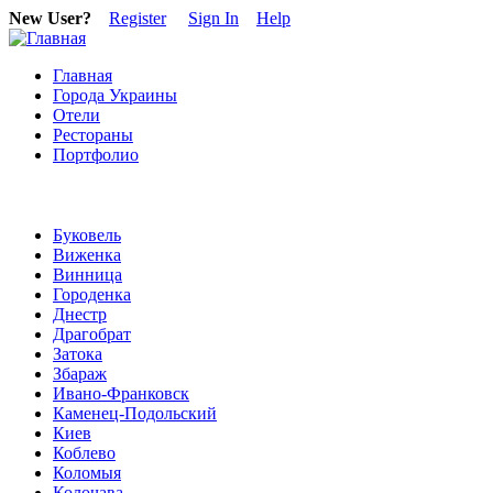
New User?
Register
Sign In
Help
Главная
Города Украины
Отели
Рестораны
Портфолио
Буковель
Виженка
Винница
Городенка
Днестр
Драгобрат
Затока
Збараж
Ивано-Франковск
Каменец-Подольский
Киев
Коблево
Коломыя
Колочава