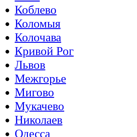
Коблево
Коломыя
Колочава
Кривой Рог
Львов
Межгорье
Мигово
Мукачево
Николаев
Одесса