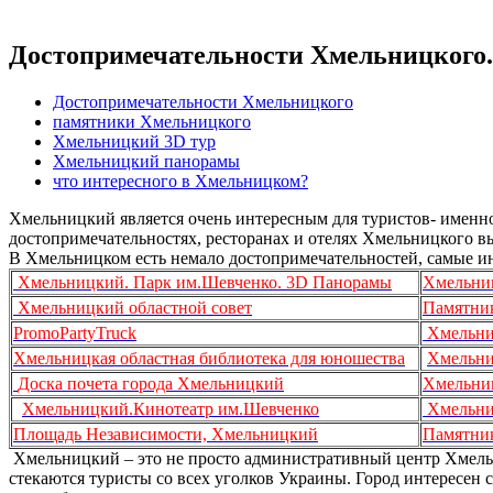
Достопримечательности Хмельницкого
Достопримечательности Хмельницкого
памятники Хмельницкого
Хмельницкий 3D тур
Хмельницкий панорамы
что интересного в Хмельницком?
Хмельницкий является очень интересным для туристов- именно 
достопримечательностях, ресторанах и отелях Хмельницкого в
В Хмельницком есть немало достопримечательностей, самые ин
Хмельницкий. Парк им.Шевченко. 3D Панорамы
Хмельни
Хмельницкий областной совет
Памятни
PromoPartyTruck
Хмельни
Хмельницкая областная библиотека для юношества
Хмельни
Доска почета города Хмельницкий
Хмельни
Хмельницкий.Кинотеатр им.Шевченко
Хмельни
Площадь Независимости, Хмельницкий
Памятни
Хмельницкий – это не просто административный центр Хмельни
стекаются туристы со всех уголков Украины. Город интересен св