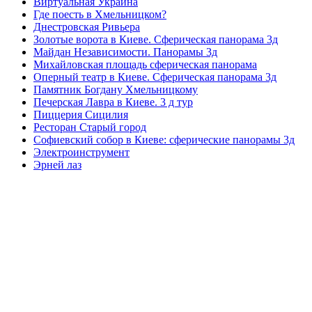
Виртуальная Украина
Где поесть в Хмельницком?
Днестровская Ривьера
Золотые ворота в Киеве. Сферическая панорама 3д
Майдан Независимости. Панорамы 3д
Михайловская площадь сферическая панорама
Оперный театр в Киеве. Сферическая панорама 3д
Памятник Богдану Хмельницкому
Печерская Лавра в Киеве. 3 д тур
Пиццерия Сицилия
Ресторан Старый город
Софиевский собор в Киеве: сферические панорамы 3д
Электроинструмент
Эрней лаз