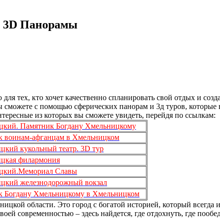
. 3D Панорамы
для тех, кто хочет качественно спланировать свой отдых и созд
ы сможете с помощью сферических панорам и 3д туров, которые 
тересные из которых вы сможете увидеть, перейдя по ссылкам:
цкий. Памятник Богдану Хмельницкому
к воинам-афганцам в Хмельницком
цкий кукольный театр. 3D тур
цкая филармония
цкий.Мемориал Славы
цкий железнодорожный вокзал
к Богдану Хмельницкому в Хмельницком
цкой области. Это город с богатой историей, который всегда 
оей современностью – здесь найдется, где отдохнуть, где пообеда