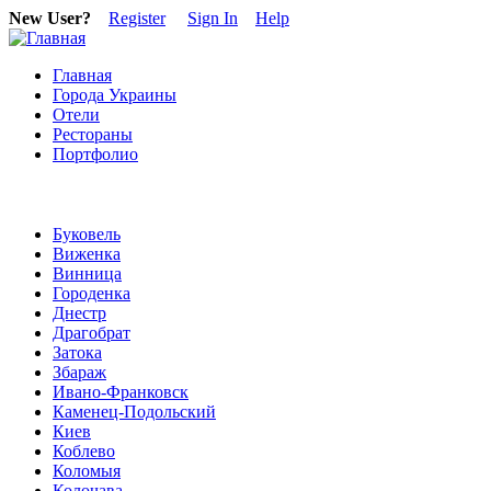
New User?
Register
Sign In
Help
Главная
Города Украины
Отели
Рестораны
Портфолио
Буковель
Виженка
Винница
Городенка
Днестр
Драгобрат
Затока
Збараж
Ивано-Франковск
Каменец-Подольский
Киев
Коблево
Коломыя
Колочава