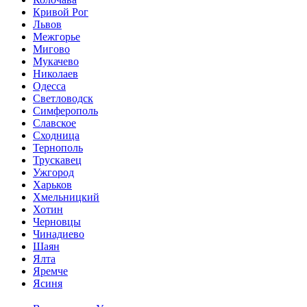
Кривой Рог
Львов
Межгорье
Мигово
Мукачево
Николаев
Одесса
Светловодск
Симферополь
Славское
Сходница
Тернополь
Трускавец
Ужгород
Харьков
Хмельницкий
Хотин
Черновцы
Чинадиево
Шаян
Ялта
Яремче
Ясиня