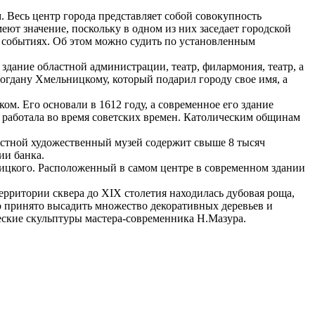
. Весь центр города представляет собой совокупность
ют значение, поскольку в одном из них заседает городской
их событиях. Об этом можно судить по установленным
дание областной администрации, театр, филармония, театр, а
огдану Хмельницкому, который подарил городу свое имя, а
м. Его основали в 1612 году, а современное его здание
не работала во время советских времен. Католическим общинам
астной художественный музей содержит свыше 8 тысяч
ии банка.
ницкого. Расположенный в самом центре в современном здании
рритории сквера до XIX столетия находилась дубовая роща,
о принято высадить множество декоративных деревьев и
еские скульптуры мастера-современника Н.Мазура.