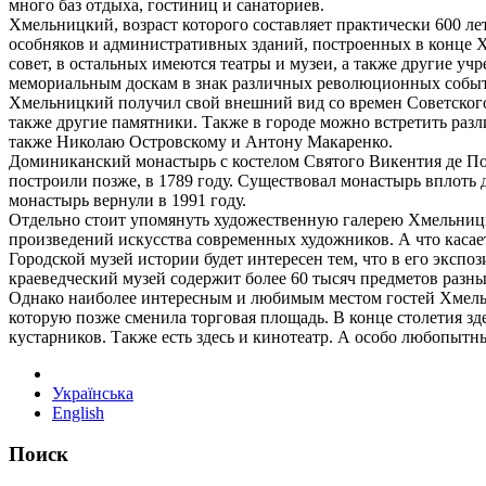
много баз отдыха, гостиниц и санаториев.
Хмельницкий, возраст которого составляет практически 600 ле
особняков и административных зданий, построенных в конце XI
совет, в остальных имеются театры и музеи, а также другие у
мемориальным доскам в знак различных революционных собы
Хмельницкий получил свой внешний вид со времен Советского с
также другие памятники. Также в городе можно встретить раз
также Николаю Островскому и Антону Макаренко.
Доминиканский монастырь с костелом Святого Викентия де Пол
построили позже, в 1789 году. Существовал монастырь вплоть 
монастырь вернули в 1991 году.
Отдельно стоит упомянуть художественную галерею Хмельницко
произведений искусства современных художников. А что касае
Городской музей истории будет интересен тем, что в его экс
краеведческий музей содержит более 60 тысяч предметов разн
Однако наиболее интересным и любимым местом гостей Хмельни
которую позже сменила торговая площадь. В конце столетия з
кустарников. Также есть здесь и кинотеатр. А особо любопы
Українська
English
Поиск