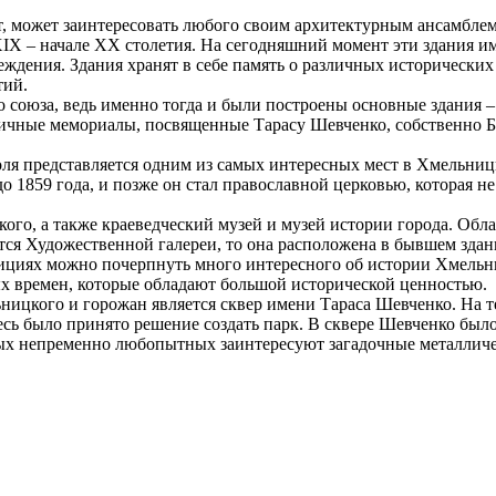
т, может заинтересовать любого своим архитектурным ансамблем
X – начале XX столетия. На сегодняшний момент эти здания име
чреждения. Здания хранят в себе память о различных историческ
тий.
оюза, ведь именно тогда и были построены основные здания – з
личные мемориалы, посвященные Тарасу Шевченко, собственно Б
я представляется одним из самых интересных мест в Хмельницко
до 1859 года, и позже он стал православной церковью, которая 
го, а также краеведческий музей и музей истории города. Обл
тся Художественной галереи, то она расположена в бывшем здан
позициях можно почерпнуть много интересного об истории Хмель
ых времен, которые обладают большой исторической ценностью.
цкого и горожан является сквер имени Тараса Шевченко. На те
десь было принято решение создать парк. В сквере Шевченко был
тных непременно любопытных заинтересуют загадочные металлич