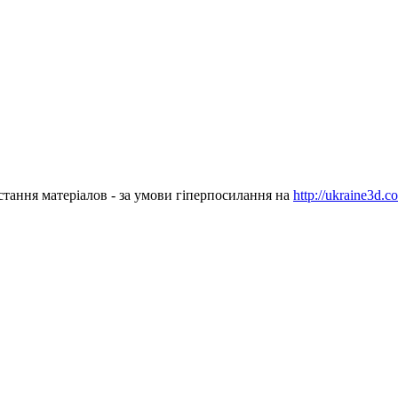
стання матеріалов - за умови гіперпосилання на
http://ukraine3d.c