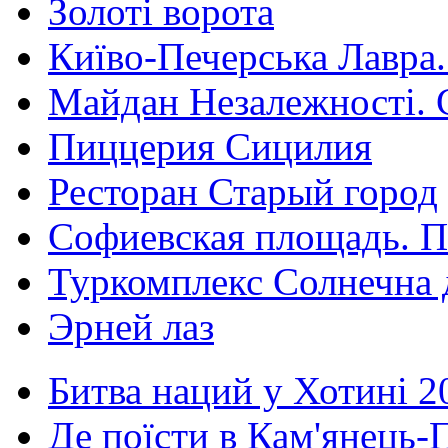
Золоті ворота
Київо-Печерська Лавра.
Майдан Незалежності. 
Пиццерия Сицилия
Ресторан Старый город
Софиевская площадь. П
Туркомплекс Солнечна 
Эрней лаз
Битва наций у Хотині 2
Де поїсти в Кам'янець-