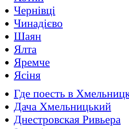
Чернівці
Чинадієво
Шаян
Ялта
Яремче
Ясіня
Где поесть в Хмельниц
Дача Хмельницький
Днестровская Ривьера