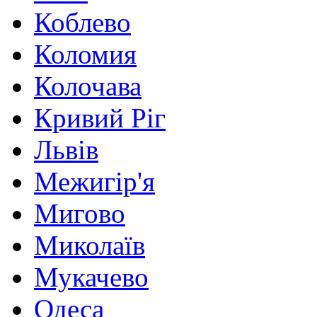
Коблево
Коломия
Колочава
Кривий Ріг
Львів
Межигір'я
Мигово
Миколаїв
Мукачево
Одеса