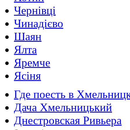
Чернівці
Чинадієво
Шаян
Ялта
Яремче
Ясіня
Где поесть в Хмельниц
Дача Хмельницький
Днестровская Ривьера