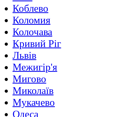
Коблево
Коломия
Колочава
Кривий Ріг
Львів
Межигір'я
Мигово
Миколаїв
Мукачево
Одеса