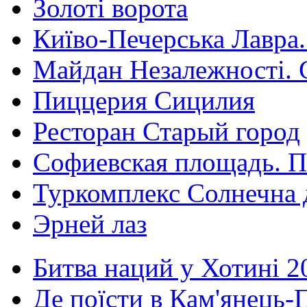
Золоті ворота
Київо-Печерська Лавра.
Майдан Незалежності. 
Пиццерия Сицилия
Ресторан Старый город
Софиевская площадь. П
Туркомплекс Солнечна 
Эрней лаз
Битва наций у Хотині 2
Де поїсти в Кам'янець-