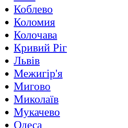
Коблево
Коломия
Колочава
Кривий Ріг
Львів
Межигір'я
Мигово
Миколаїв
Мукачево
Одеса