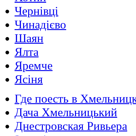
Чернівці
Чинадієво
Шаян
Ялта
Яремче
Ясіня
Где поесть в Хмельниц
Дача Хмельницький
Днестровская Ривьера