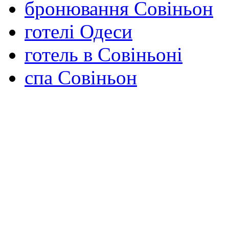
бронювання Совіньон
готелі Одеси
готель в Совіньоні
спа Совіньон