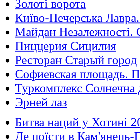
Золоті ворота
Київо-Печерська Лавра.
Майдан Незалежності. 
Пиццерия Сицилия
Ресторан Старый город
Софиевская площадь. П
Туркомплекс Солнечна 
Эрней лаз
Битва наций у Хотині 2
Де поїсти в Кам'янець-