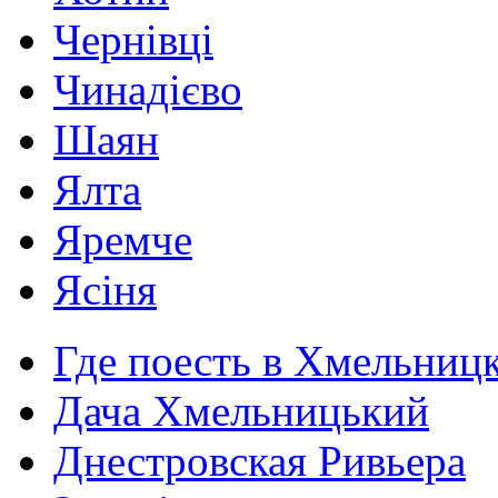
Чернівці
Чинадієво
Шаян
Ялта
Яремче
Ясіня
Где поесть в Хмельниц
Дача Хмельницький
Днестровская Ривьера