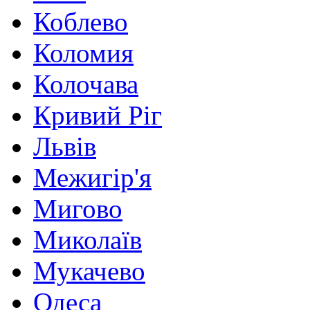
Коблево
Коломия
Колочава
Кривий Ріг
Львів
Межигір'я
Мигово
Миколаїв
Мукачево
Одеса