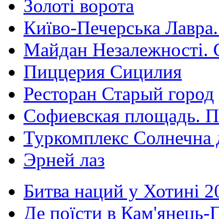
Золоті ворота
Київо-Печерська Лавра.
Майдан Незалежності. 
Пиццерия Сицилия
Ресторан Старый город
Софиевская площадь. П
Туркомплекс Солнечна 
Эрней лаз
Битва наций у Хотині 2
Де поїсти в Кам'янець-