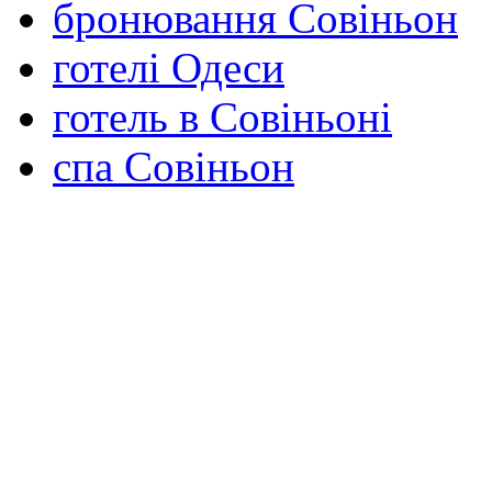
бронювання Совіньон
готелі Одеси
готель в Совіньоні
спа Совіньон