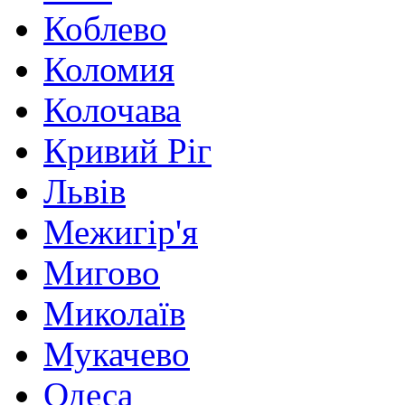
Коблево
Коломия
Колочава
Кривий Ріг
Львів
Межигір'я
Мигово
Миколаїв
Мукачево
Одеса