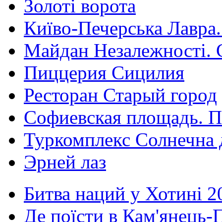
Золоті ворота
Київо-Печерська Лавра.
Майдан Незалежності. 
Пиццерия Сицилия
Ресторан Старый город
Софиевская площадь. П
Туркомплекс Солнечна 
Эрней лаз
Битва наций у Хотині 2
Де поїсти в Кам'янець-