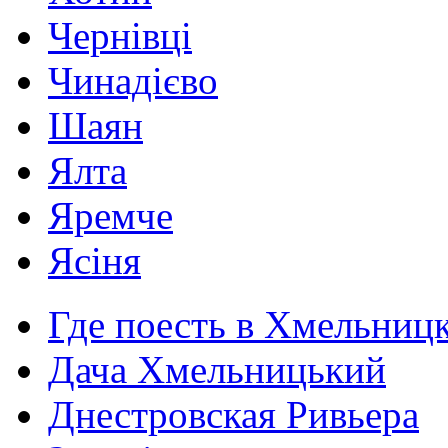
Чернівці
Чинадієво
Шаян
Ялта
Яремче
Ясіня
Где поесть в Хмельниц
Дача Хмельницький
Днестровская Ривьера