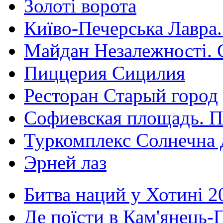
Золоті ворота
Київо-Печерська Лавра.
Майдан Незалежності. 
Пиццерия Сицилия
Ресторан Старый город
Софиевская площадь. П
Туркомплекс Солнечна 
Эрней лаз
Битва наций у Хотині 2
Де поїсти в Кам'янець-