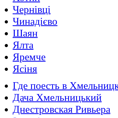
Чернівці
Чинадієво
Шаян
Ялта
Яремче
Ясіня
Где поесть в Хмельниц
Дача Хмельницький
Днестровская Ривьера