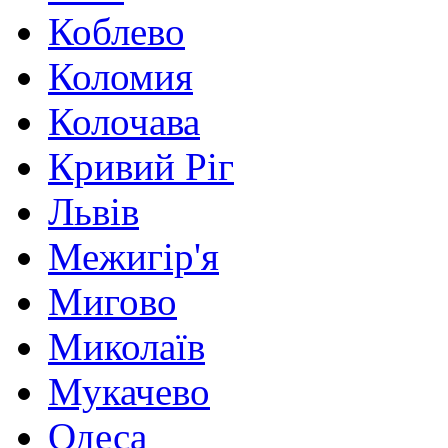
Коблево
Коломия
Колочава
Кривий Ріг
Львів
Межигір'я
Мигово
Миколаїв
Мукачево
Одеса