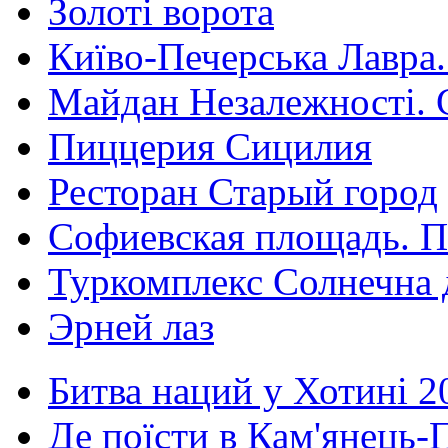
Золоті ворота
Київо-Печерська Лавра.
Майдан Незалежності. 
Пиццерия Сицилия
Ресторан Старый город
Софиевская площадь. П
Туркомплекс Солнечна 
Эрней лаз
Битва наций у Хотині 2
Де поїсти в Кам'янець-