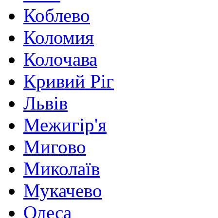
Коблево
Коломия
Колочава
Кривий Ріг
Львів
Межигір'я
Мигово
Миколаїв
Мукачево
Одеса