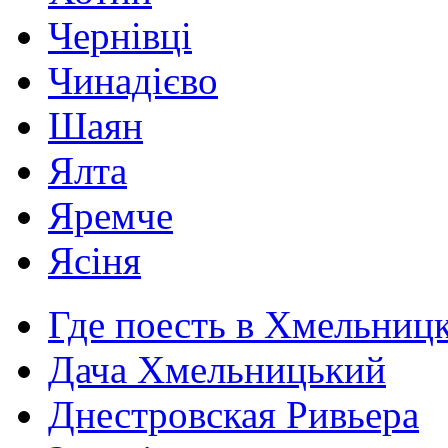
Чернівці
Чинадієво
Шаян
Ялта
Яремче
Ясіня
Где поесть в Хмельниц
Дача Хмельницький
Днестровская Ривьера