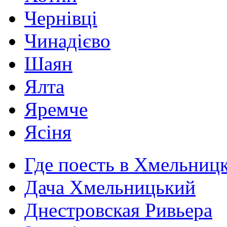
Чернівці
Чинадієво
Шаян
Ялта
Яремче
Ясіня
Где поесть в Хмельниц
Дача Хмельницький
Днестровская Ривьера