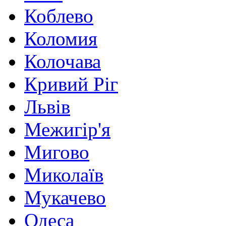
Коблево
Коломия
Колочава
Кривий Ріг
Львів
Межигір'я
Мигово
Миколаїв
Мукачево
Одеса