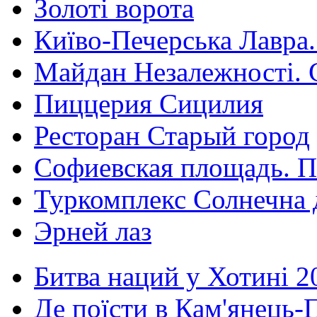
Золоті ворота
Київо-Печерська Лавра.
Майдан Незалежності. 
Пиццерия Сицилия
Ресторан Старый город
Софиевская площадь. П
Туркомплекс Солнечна 
Эрней лаз
Битва наций у Хотині 2
Де поїсти в Кам'янець-