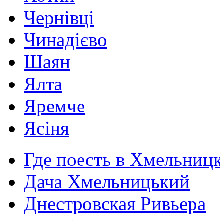
Чернівці
Чинадієво
Шаян
Ялта
Яремче
Ясіня
Где поесть в Хмельниц
Дача Хмельницький
Днестровская Ривьера