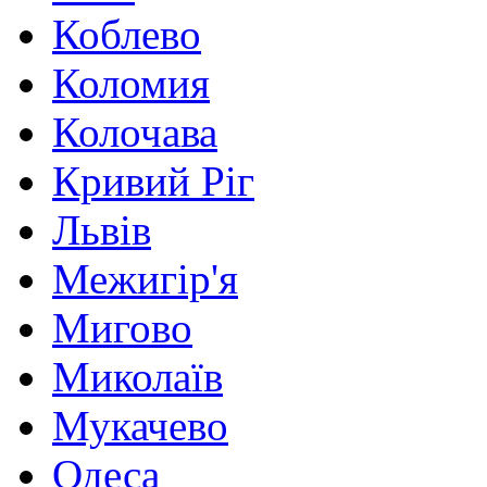
Коблево
Коломия
Колочава
Кривий Ріг
Львів
Межигір'я
Мигово
Миколаїв
Мукачево
Одеса