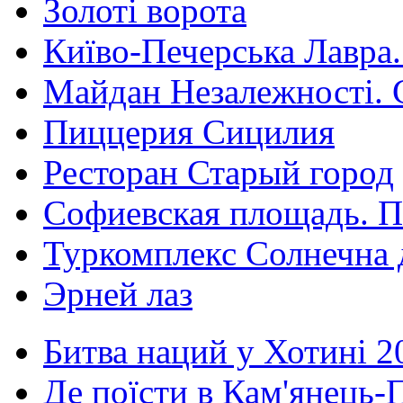
Золоті ворота
Київо-Печерська Лавра.
Майдан Незалежності. 
Пиццерия Сицилия
Ресторан Старый город
Софиевская площадь. П
Туркомплекс Солнечна 
Эрней лаз
Битва наций у Хотині 2
Де поїсти в Кам'янець-