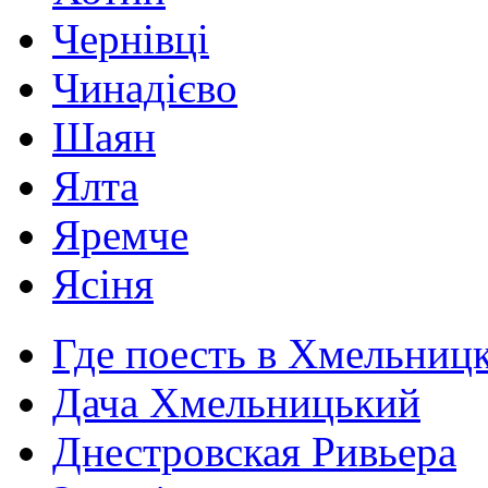
Чернівці
Чинадієво
Шаян
Ялта
Яремче
Ясіня
Где поесть в Хмельниц
Дача Хмельницький
Днестровская Ривьера