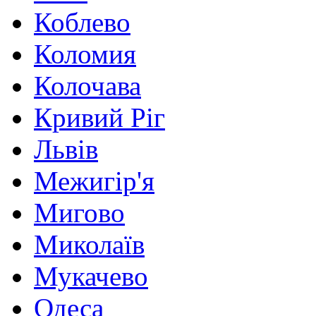
Коблево
Коломия
Колочава
Кривий Ріг
Львів
Межигір'я
Мигово
Миколаїв
Мукачево
Одеса