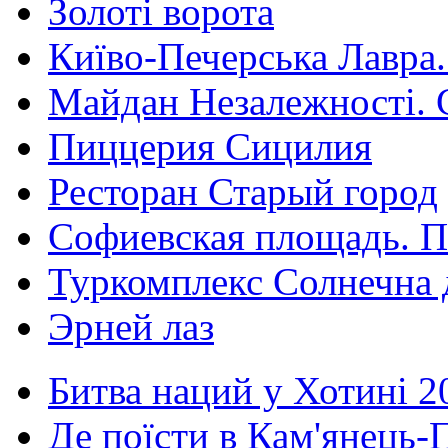
Золоті ворота
Київо-Печерська Лавра.
Майдан Незалежності. 
Пиццерия Сицилия
Ресторан Старый город
Софиевская площадь. П
Туркомплекс Солнечна 
Эрней лаз
Битва наций у Хотині 2
Де поїсти в Кам'янець-