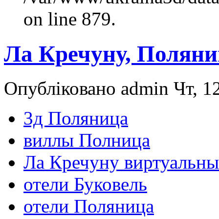
on line 879.
Ла Кречуну, Поляни
Опубліковано admin Чт, 12
3д Поляница
виллы Полница
Ла Кречуну виртуальны
отели Буковель
отели Поляница