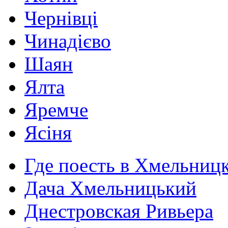
Чернівці
Чинадієво
Шаян
Ялта
Яремче
Ясіня
Где поесть в Хмельниц
Дача Хмельницький
Днестровская Ривьера