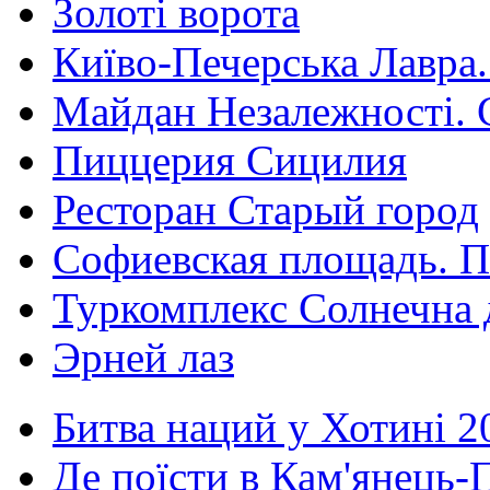
Золоті ворота
Київо-Печерська Лавра.
Майдан Незалежності. 
Пиццерия Сицилия
Ресторан Старый город
Софиевская площадь. П
Туркомплекс Солнечна 
Эрней лаз
Битва наций у Хотині 2
Де поїсти в Кам'янець-