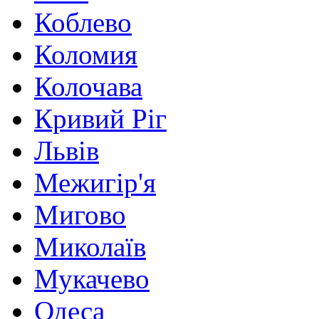
Коблево
Коломия
Колочава
Кривий Ріг
Львів
Межигір'я
Мигово
Миколаїв
Мукачево
Одеса