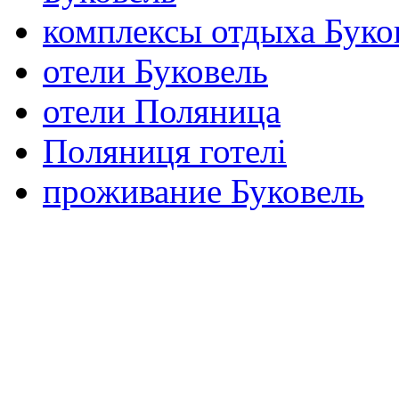
комплексы отдыха Буко
отели Буковель
отели Поляница
Пoляниця готелі
проживание Буковель