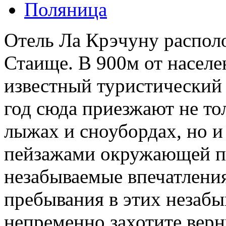
Поляница
Отель Ла Крэчуну распол
Стаище. В 900м от населе
известный туристический 
год сюда приезжают не то
лыжах и сноубордах, но и
пейзажами окружающей п
незабываемые впечатления
пребывания в этих незабы
непременно захотите верн