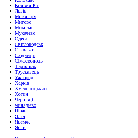
Кривий Ріг
Львів
Межигір'я
Мигово
Миколаїв
Мукачево
Одеса
Світловодськ
Славське
Східниця
Сімферополь
Тернопіль
Трускавець
Ужгород
Харків
Хмельницький
Хотин
Чернівці
Чинадієво
Шаян
Ялта
Яремче
Ясіня