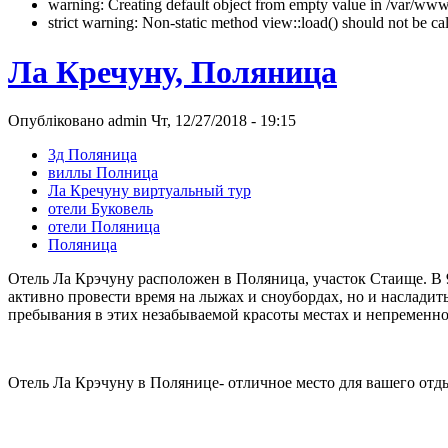
warning: Creating default object from empty value in /var/www/
strict warning: Non-static method view::load() should not be 
Ла Кречуну, Поляница
Опубліковано admin Чт, 12/27/2018 - 19:15
3д Поляница
виллы Полница
Ла Кречуну виртуальный тур
отели Буковель
отели Поляница
Поляница
Отель Ла Крэчуну расположен в Поляница, участок Стаище. В 
активно провести время на лыжах и сноубордах, но и наслад
пребывания в этих незабываемой красоты местах и непременно 
Отель Ла Крэчуну в Полянице- отличное место для вашего отды