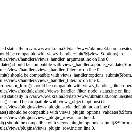
called statically in /var/www/ukraina3d/data/www/ukraina3d.com.ua/site
should be compatible with views_handler::init(&$view, $options) in
les/views/handlers/views_handler_argument.inc on line 0.
alidate() should be compatible with views_handler::options_validate($fo
es/views/handlers/views_handler_filter.inc on line 0.
ubmit() should be compatible with views_handler::options_submit($form
es/views/handlers/views_handler_filter.inc on line 0.
us::operator_form() should be compatible with views_handler_filter::op
es/views/modules/node/views_handler_filter_node_status.inc on line 
called statically in /var/www/ukraina3d/data/www/ukraina3d.com.ua/site
ons() should be compatible with views_object::options() in
es/views/plugins/views_plugin_style_default.inc on line 0.
date() should be compatible with views_plugin::options_validate(&$for
les/views/plugins/views_plugin_row.inc on line 0.
mit() should be compatible with views_plugin::options_submit(&$form, 
les/views/plugins/views_plugin_row.inc on line 0.