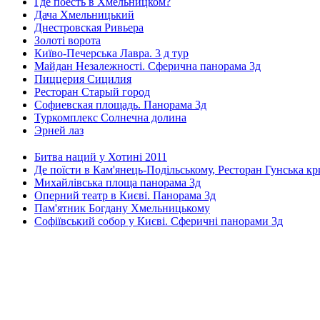
Где поесть в Хмельницком?
Дача Хмельницький
Днестровская Ривьера
Золоті ворота
Київо-Печерська Лавра. 3 д тур
Майдан Незалежності. Сферична панорама 3д
Пиццерия Сицилия
Ресторан Старый город
Софиевская площадь. Панорама 3д
Туркомплекс Солнечна долина
Эрней лаз
Битва наций у Хотині 2011
Де поїсти в Кам'янець-Подільському, Ресторан Гунська к
Михайлівська площа панорама 3д
Оперний театр в Києві. Панорама 3д
Пам'ятник Богдану Хмельницькому
Софіївський собор у Києві. Сферичні панорами 3д