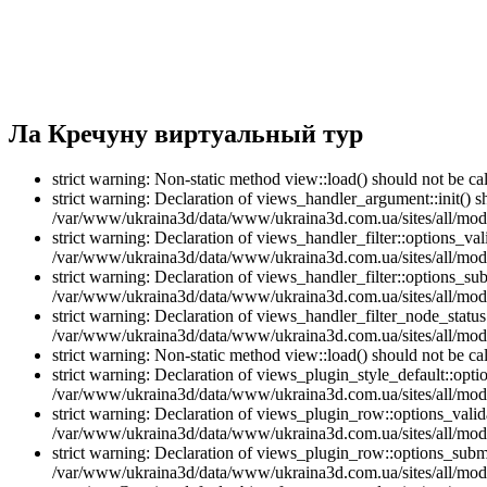
Ла Кречуну виртуальный тур
strict warning: Non-static method view::load() should not be 
strict warning: Declaration of views_handler_argument::init() 
/var/www/ukraina3d/data/www/ukraina3d.com.ua/sites/all/modu
strict warning: Declaration of views_handler_filter::options_v
/var/www/ukraina3d/data/www/ukraina3d.com.ua/sites/all/modul
strict warning: Declaration of views_handler_filter::options_s
/var/www/ukraina3d/data/www/ukraina3d.com.ua/sites/all/modul
strict warning: Declaration of views_handler_filter_node_stat
/var/www/ukraina3d/data/www/ukraina3d.com.ua/sites/all/modul
strict warning: Non-static method view::load() should not be 
strict warning: Declaration of views_plugin_style_default::opti
/var/www/ukraina3d/data/www/ukraina3d.com.ua/sites/all/modul
strict warning: Declaration of views_plugin_row::options_vali
/var/www/ukraina3d/data/www/ukraina3d.com.ua/sites/all/modu
strict warning: Declaration of views_plugin_row::options_sub
/var/www/ukraina3d/data/www/ukraina3d.com.ua/sites/all/modu