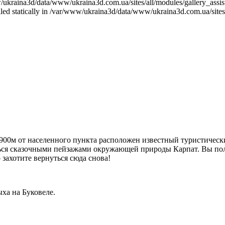
ukraina3d/data/www/ukraina3d.com.ua/sites/all/modules/gallery_assist/g
called statically in /var/www/ukraina3d/data/www/ukraina3d.com.ua/site
900м от населенного пункта расположен известный туристически
иться сказочными пейзажами окружающей природы Карпат. Вы по
захотите вернуться сюда снова!
ха на Буковеле.