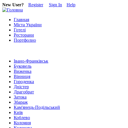
New User?
Register
Sign In
Help
Главная
Міста України
Готелі
Ресторани
Портфолио
Івано-Франківськ
Буковель
Виженка
Вінниця
Городенка
Дністер
Драгобрат
Затока
Збараж
Кам'янець-Подільський
Київ
Коблево
Коломия
Колочава