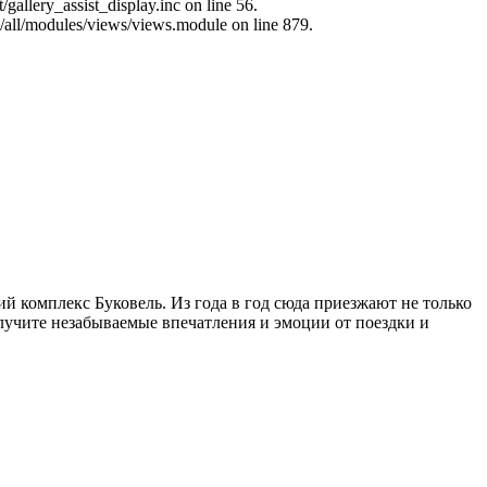
allery_assist_display.inc on line 56.
s/all/modules/views/views.module on line 879.
й комплекс Буковель. Из года в год сюда приезжают не только
лучите незабываемые впечатления и эмоции от поездки и