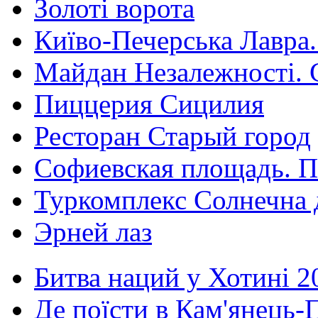
Золоті ворота
Київо-Печерська Лавра.
Майдан Незалежності. 
Пиццерия Сицилия
Ресторан Старый город
Софиевская площадь. П
Туркомплекс Солнечна 
Эрней лаз
Битва наций у Хотині 2
Де поїсти в Кам'янець-