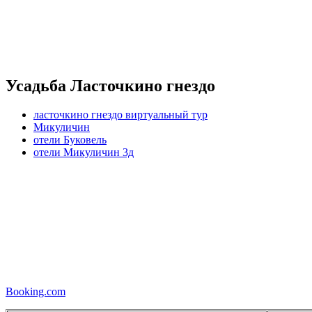
Усадьба Ласточкино гнездо
ласточкино гнездо виртуальный тур
Микуличин
отели Буковель
отели Микуличин 3д
Booking.com