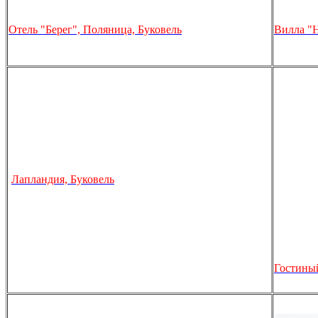
Отель "Берег", Поляница, Буковель
Вилла "Н
Лапландия, Буковель
Гостиный