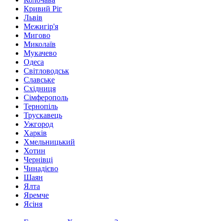
Кривий Ріг
Львів
Межигір'я
Мигово
Миколаїв
Мукачево
Одеса
Світловодськ
Славське
Східниця
Сімферополь
Тернопіль
Трускавець
Ужгород
Харків
Хмельницький
Хотин
Чернівці
Чинадієво
Шаян
Ялта
Яремче
Ясіня