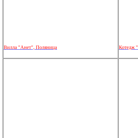
Вилла "Анет", Поляница
Котедж "