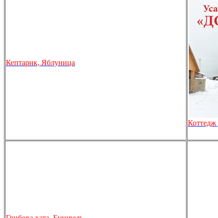
Кептарик, Яблуница
Коттедж 
Грибова хата, Буковель