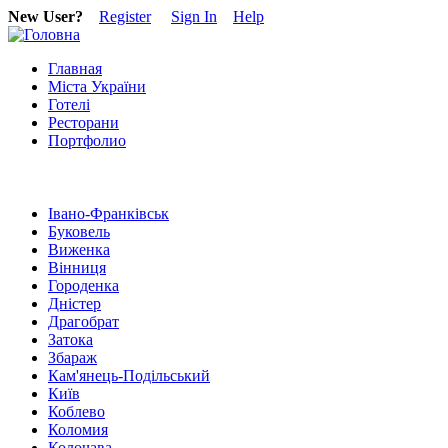
New User?
Register
Sign In
Help
Главная
Міста України
Готелі
Ресторани
Портфолио
Івано-Франківськ
Буковель
Виженка
Вінниця
Городенка
Дністер
Драгобрат
Затока
Збараж
Кам'янець-Подільський
Київ
Коблево
Коломия
Колочава