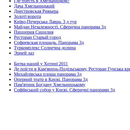
Где поесть в Хмельницком?
Дача Хмельницький
Днестровская Ривьера
Золоті ворота
Київо-Печерська Лавра. 3 д тур
Майдан Незалежності. Сферична панорама 3д
Пиццерия Сицилия
Ресторан Старый город
Софиевская площадь. Панорама 3д
Туркомплекс Солнечна долина
Эрней лаз
Битва наций у Хотині 2011
Де поїсти в Кам'янець-Подільському, Ресторан Гунська к
Михайлівська площа панорама 3д
Оперний театр в Києві. Панорама 3д
Пам'ятник Богдану Хмельницькому
Софіївський собор у Києві. Сферичні панорами 3д