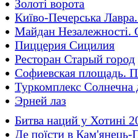
Золоті ворота
Київо-Печерська Лавра.
Майдан Незалежності. 
Пиццерия Сицилия
Ресторан Старый город
Софиевская площадь. П
Туркомплекс Солнечна 
Эрней лаз
Битва наций у Хотині 2
Де поїсти в Кам'янець-