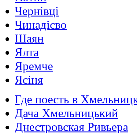
Чернівці
Чинадієво
Шаян
Ялта
Яремче
Ясіня
Где поесть в Хмельниц
Дача Хмельницький
Днестровская Ривьера