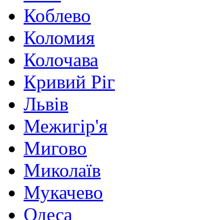
Коблево
Коломия
Колочава
Кривий Ріг
Львів
Межигір'я
Мигово
Миколаїв
Мукачево
Одеса