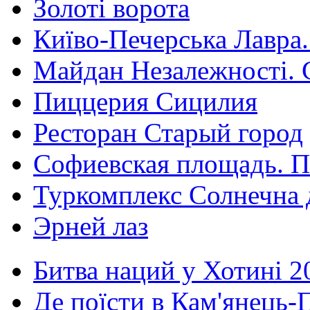
Золоті ворота
Київо-Печерська Лавра.
Майдан Незалежності. 
Пиццерия Сицилия
Ресторан Старый город
Софиевская площадь. П
Туркомплекс Солнечна 
Эрней лаз
Битва наций у Хотині 2
Де поїсти в Кам'янець-