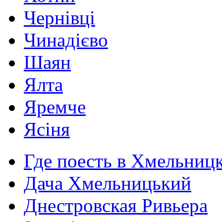
Чернівці
Чинадієво
Шаян
Ялта
Яремче
Ясіня
Где поесть в Хмельниц
Дача Хмельницький
Днестровская Ривьера