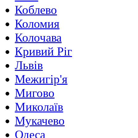
Коблево
Коломия
Колочава
Кривий Ріг
Львів
Межигір'я
Мигово
Миколаїв
Мукачево
Одеса