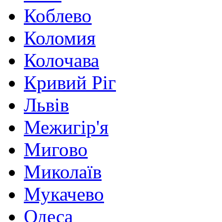
Коблево
Коломия
Колочава
Кривий Ріг
Львів
Межигір'я
Мигово
Миколаїв
Мукачево
Одеса