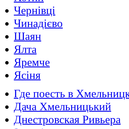
Чернівці
Чинадієво
Шаян
Ялта
Яремче
Ясіня
Где поесть в Хмельниц
Дача Хмельницький
Днестровская Ривьера