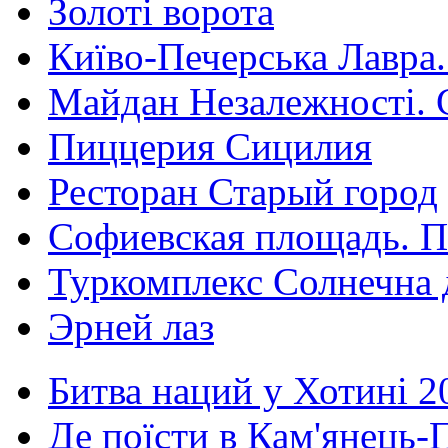
Золоті ворота
Київо-Печерська Лавра.
Майдан Незалежності. 
Пиццерия Сицилия
Ресторан Старый город
Софиевская площадь. П
Туркомплекс Солнечна 
Эрней лаз
Битва наций у Хотині 2
Де поїсти в Кам'янець-