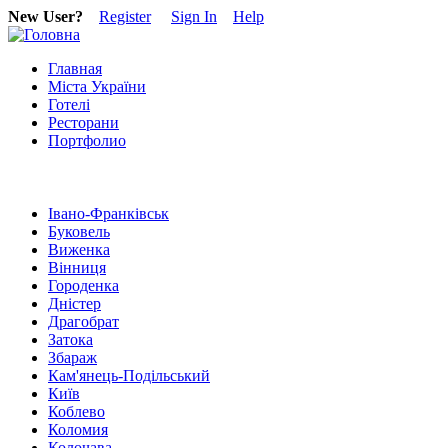
New User?
Register
Sign In
Help
Главная
Міста України
Готелі
Ресторани
Портфолио
Івано-Франківськ
Буковель
Виженка
Вінниця
Городенка
Дністер
Драгобрат
Затока
Збараж
Кам'янець-Подільський
Київ
Коблево
Коломия
Колочава