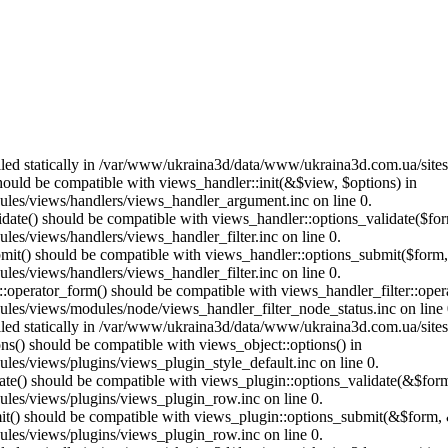
called statically in /var/www/ukraina3d/data/www/ukraina3d.com.ua/site
should be compatible with views_handler::init(&$view, $options) in
les/views/handlers/views_handler_argument.inc on line 0.
alidate() should be compatible with views_handler::options_validate($fo
es/views/handlers/views_handler_filter.inc on line 0.
ubmit() should be compatible with views_handler::options_submit($form
es/views/handlers/views_handler_filter.inc on line 0.
us::operator_form() should be compatible with views_handler_filter::op
es/views/modules/node/views_handler_filter_node_status.inc on line 
called statically in /var/www/ukraina3d/data/www/ukraina3d.com.ua/site
ons() should be compatible with views_object::options() in
es/views/plugins/views_plugin_style_default.inc on line 0.
date() should be compatible with views_plugin::options_validate(&$for
les/views/plugins/views_plugin_row.inc on line 0.
mit() should be compatible with views_plugin::options_submit(&$form, 
les/views/plugins/views_plugin_row.inc on line 0.