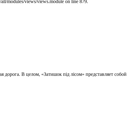
s/all/modules/views/views.module on line 879.
ая дорога. В целом, «Затишок під лісом» представляет собой