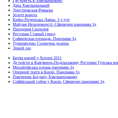
Где поесть в Хмельницком?
Дача Хмельницький
Днестровская Ривьера
Золоті ворота
Київо-Печерська Лавра. 3 д тур
Майдан Незалежності. Сферична панорама 3д
Пиццерия Сицилия
Ресторан Старый город
Софиевская площадь. Панорама 3д
Туркомплекс Солнечна долина
Эрней лаз
Битва наций у Хотині 2011
Де поїсти в Кам'янець-Подільському, Ресторан Гунська к
Михайлівська площа панорама 3д
Оперний театр в Києві. Панорама 3д
Пам'ятник Богдану Хмельницькому
Софіївський собор у Києві. Сферичні панорами 3д