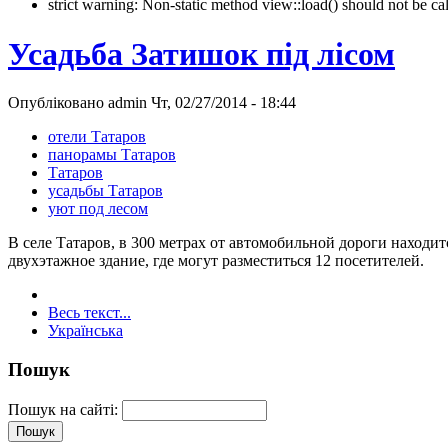
strict warning: Non-static method view::load() should not be 
Усадьба Затишок під лісом
Опубліковано admin Чт, 02/27/2014 - 18:44
отели Татаров
панорамы Татаров
Татаров
усадьбы Татаров
уют под лесом
В селе Татаров, в 300 метрах от автомобильной дороги находитс
двухэтажное здание, где могут разместиться 12 посетителей.
Весь текст...
Українська
Пошук
Пошук на сайті: