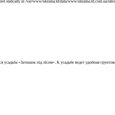
called statically in /var/www/ukraina3d/data/www/ukraina3d.com.ua/site
я усадьба «Затишок під лісом». К усадьбе ведет удобная грунтов