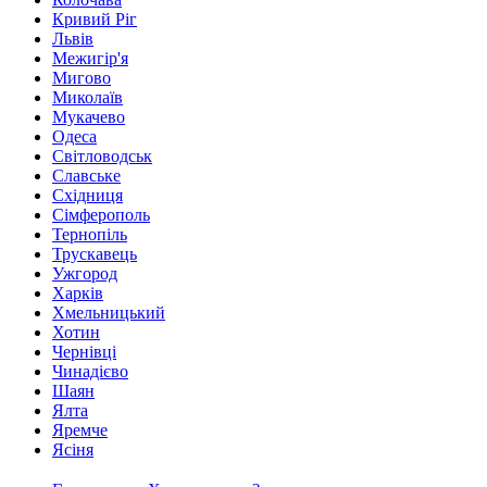
Кривий Ріг
Львів
Межигір'я
Мигово
Миколаїв
Мукачево
Одеса
Світловодськ
Славське
Східниця
Сімферополь
Тернопіль
Трускавець
Ужгород
Харків
Хмельницький
Хотин
Чернівці
Чинадієво
Шаян
Ялта
Яремче
Ясіня