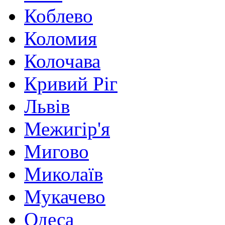
Коблево
Коломия
Колочава
Кривий Ріг
Львів
Межигір'я
Мигово
Миколаїв
Мукачево
Одеса