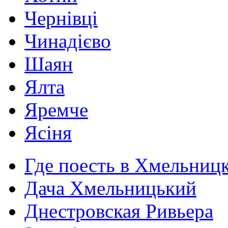
Чернівці
Чинадієво
Шаян
Ялта
Яремче
Ясіня
Где поесть в Хмельниц
Дача Хмельницький
Днестровская Ривьера