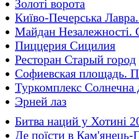
Золоті ворота
Київо-Печерська Лавра.
Майдан Незалежності. 
Пиццерия Сицилия
Ресторан Старый город
Софиевская площадь. П
Туркомплекс Солнечна 
Эрней лаз
Битва наций у Хотині 2
Де поїсти в Кам'янець-