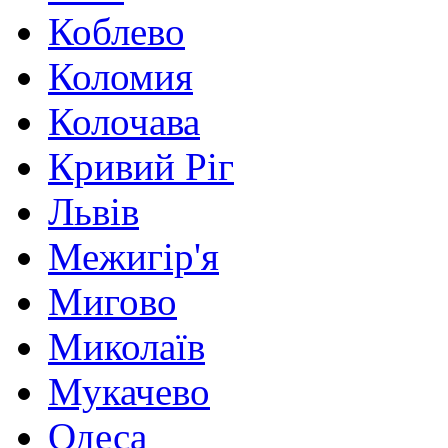
Коблево
Коломия
Колочава
Кривий Ріг
Львів
Межигір'я
Мигово
Миколаїв
Мукачево
Одеса