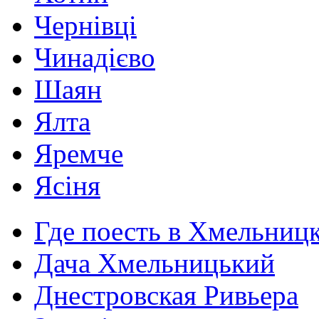
Чернівці
Чинадієво
Шаян
Ялта
Яремче
Ясіня
Где поесть в Хмельниц
Дача Хмельницький
Днестровская Ривьера