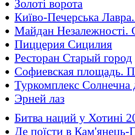
Золоті ворота
Київо-Печерська Лавра.
Майдан Незалежності. 
Пиццерия Сицилия
Ресторан Старый город
Софиевская площадь. П
Туркомплекс Солнечна 
Эрней лаз
Битва наций у Хотині 2
Де поїсти в Кам'янець-