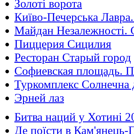
Золоті ворота
Київо-Печерська Лавра.
Майдан Незалежності. 
Пиццерия Сицилия
Ресторан Старый город
Софиевская площадь. П
Туркомплекс Солнечна 
Эрней лаз
Битва наций у Хотині 2
Де поїсти в Кам'янець-