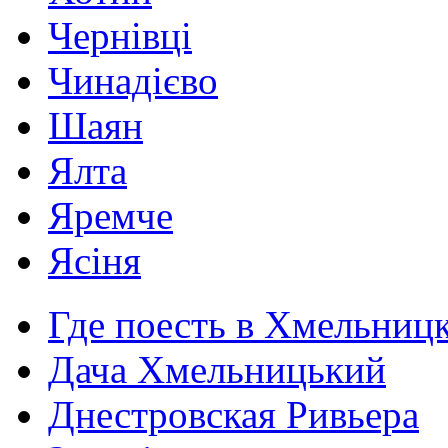
Чернівці
Чинадієво
Шаян
Ялта
Яремче
Ясіня
Где поесть в Хмельниц
Дача Хмельницький
Днестровская Ривьера