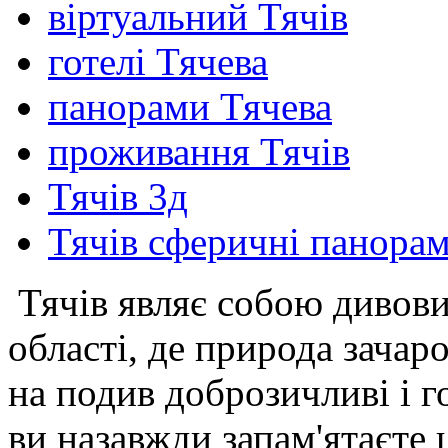
віртуальний Тячів
готелі Тячева
панорами Тячева
проживання Тячів
Тячів 3д
Тячів сферичні панора
Тячів являє собою дивови
області, де природа зачар
на подив доброзичливі і г
ви назавжди запам'ятаєте 