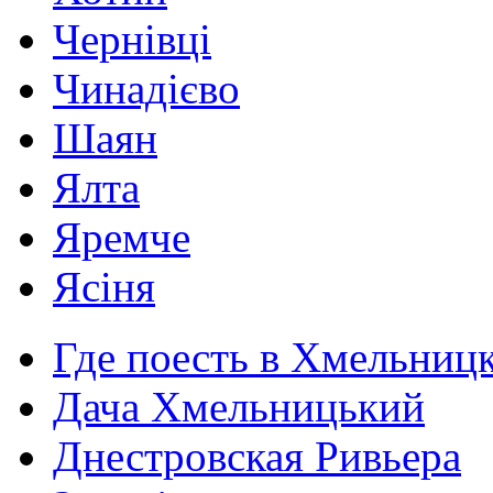
Чернівці
Чинадієво
Шаян
Ялта
Яремче
Ясіня
Где поесть в Хмельниц
Дача Хмельницький
Днестровская Ривьера