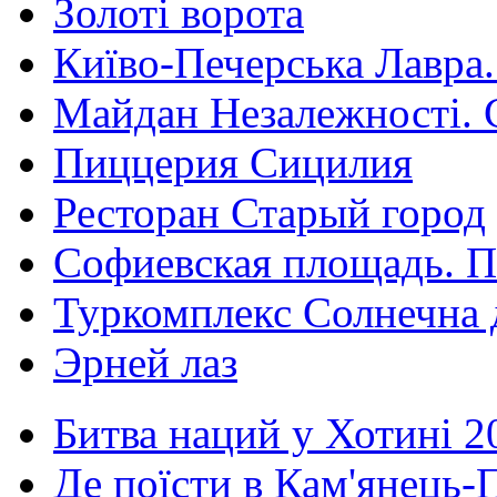
Золоті ворота
Київо-Печерська Лавра.
Майдан Незалежності. 
Пиццерия Сицилия
Ресторан Старый город
Софиевская площадь. П
Туркомплекс Солнечна 
Эрней лаз
Битва наций у Хотині 2
Де поїсти в Кам'янець-