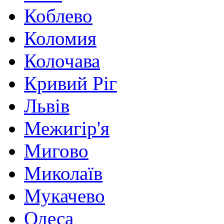
Коблево
Коломия
Колочава
Кривий Ріг
Львів
Межигір'я
Мигово
Миколаїв
Мукачево
Одеса