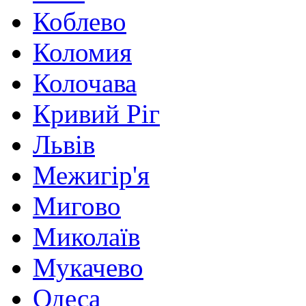
Коблево
Коломия
Колочава
Кривий Ріг
Львів
Межигір'я
Мигово
Миколаїв
Мукачево
Одеса