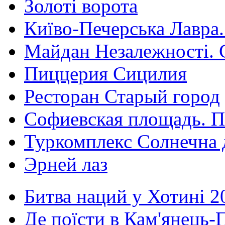
Золоті ворота
Київо-Печерська Лавра.
Майдан Незалежності. 
Пиццерия Сицилия
Ресторан Старый город
Софиевская площадь. П
Туркомплекс Солнечна 
Эрней лаз
Битва наций у Хотині 2
Де поїсти в Кам'янець-