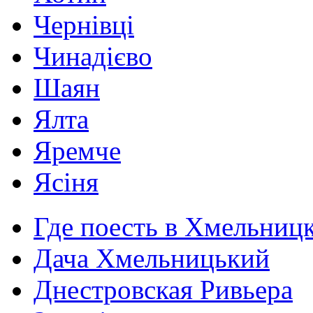
Чернівці
Чинадієво
Шаян
Ялта
Яремче
Ясіня
Где поесть в Хмельниц
Дача Хмельницький
Днестровская Ривьера