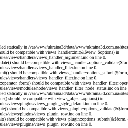
called statically in /var/www/ukraina3d/data/www/ukraina3d.com.ua/site
should be compatible with views_handler::init(&$view, $options) in
les/views/handlers/views_handler_argument.inc on line 0.
alidate() should be compatible with views_handler::options_validate($fo
es/views/handlers/views_handler_filter.inc on line 0.
ubmit() should be compatible with views_handler::options_submit($form
es/views/handlers/views_handler_filter.inc on line 0.
us::operator_form() should be compatible with views_handler_filter::op
es/views/modules/node/views_handler_filter_node_status.inc on line 
called statically in /var/www/ukraina3d/data/www/ukraina3d.com.ua/site
ons() should be compatible with views_object::options() in
es/views/plugins/views_plugin_style_default.inc on line 0.
date() should be compatible with views_plugin::options_validate(&$for
les/views/plugins/views_plugin_row.inc on line 0.
mit() should be compatible with views_plugin::options_submit(&$form, 
les/views/plugins/views_plugin_row.inc on line 0.