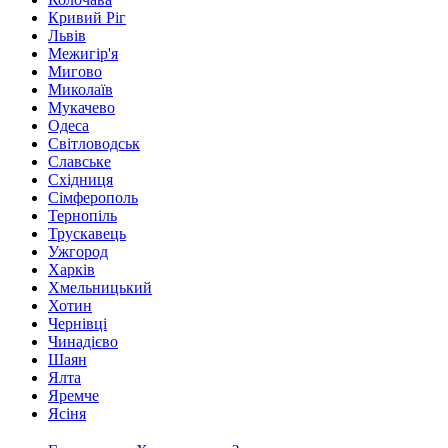
Кривий Ріг
Львів
Межигір'я
Мигово
Миколаїв
Мукачево
Одеса
Світловодськ
Славське
Східниця
Сімферополь
Тернопіль
Трускавець
Ужгород
Харків
Хмельницький
Хотин
Чернівці
Чинадієво
Шаян
Ялта
Яремче
Ясіня