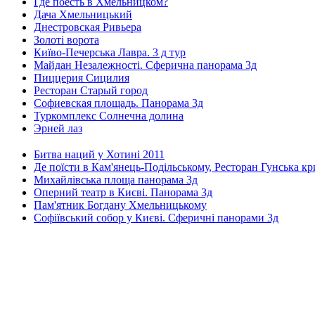
Где поесть в Хмельницком?
Дача Хмельницький
Днестровская Ривьера
Золоті ворота
Київо-Печерська Лавра. 3 д тур
Майдан Незалежності. Сферична панорама 3д
Пиццерия Сицилия
Ресторан Старый город
Софиевская площадь. Панорама 3д
Туркомплекс Солнечна долина
Эрней лаз
Битва наций у Хотині 2011
Де поїсти в Кам'янець-Подільському, Ресторан Гунська к
Михайлівська площа панорама 3д
Оперний театр в Києві. Панорама 3д
Пам'ятник Богдану Хмельницькому
Софіївський собор у Києві. Сферичні панорами 3д