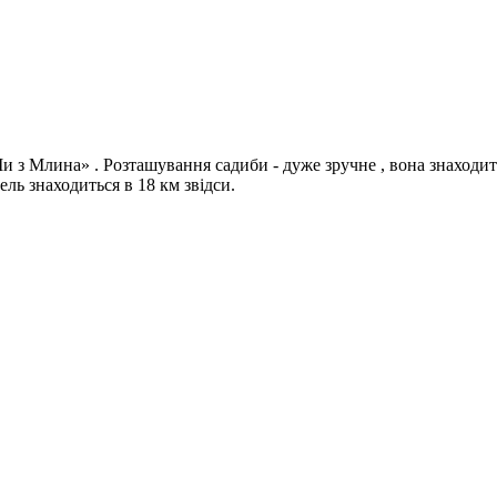
и з Млина» . Розташування садиби - дуже зручне , вона знаходить
ль знаходиться в 18 км звідси.