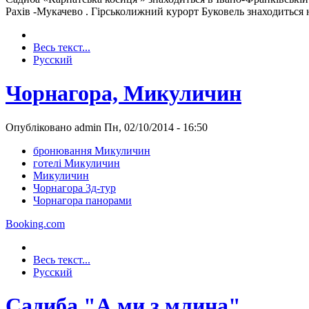
Рахів -Мукачево . Гірськолижний курорт Буковель знаходиться на
Весь текст...
Русский
Чорнагора, Микуличин
Опубліковано admin Пн, 02/10/2014 - 16:50
бронювання Микуличин
готелі Микуличин
Микуличин
Чорнагора 3д-тур
Чорнагора панорами
Booking.com
Весь текст...
Русский
Садиба "А ми з млина"