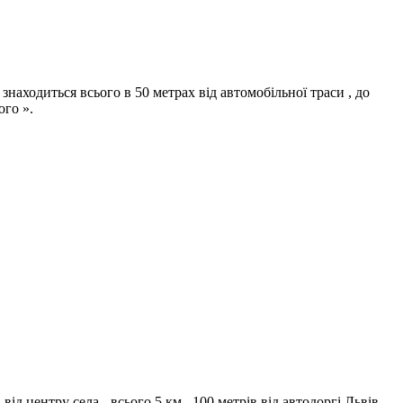
находиться всього в 50 метрах від автомобільної траси , до
ого ».
д центру села - всього 5 км , 100 метрів від автодоргі Львів-