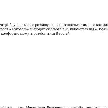
нтрі. Зручність його розташування пояснюється тим , що котедж з
рорт « Буковель» знаходиться всього в 25 кілометрах від « Зорян
 комфортно можуть розміститися 8 гостей .
бласті , в селі Микуличин. Розташування садиби - дуже зручне , ві