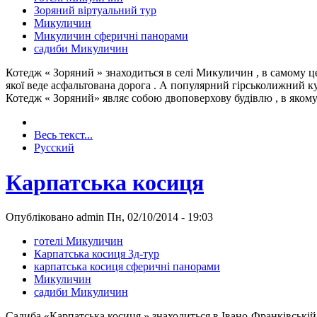
Зоряний віртуальний тур
Микуличин
Микуличин сферичні панорами
садиби Микуличин
Котедж « Зоряний » знаходиться в селі Микуличин , в самому це
якої веде асфальтована дорога . А популярний гірськолижний ку
Котедж « Зоряний» являє собою двоповерхову будівлю , в якому
Весь текст...
Русский
Карпатська косиця
Опубліковано admin Пн, 02/10/2014 - 19:03
готелі Микуличин
Карпатська косиця 3д-тур
карпатська косиця сферичні панорами
Микуличин
садиби Микуличин
Садиба «Карпатська косиця » знаходиться в Івано-Франківській о