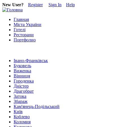
New User?
Register
Sign In
Help
Главная
Міста України
Готелі
Ресторани
Портфолио
Івано-Франківськ
Буковель
Виженка
Вінниця
Городенка
Дністер
Драгобрат
Затока
Збараж
Кам'янець-Подільський
Київ
Коблево
Коломия
Колочава