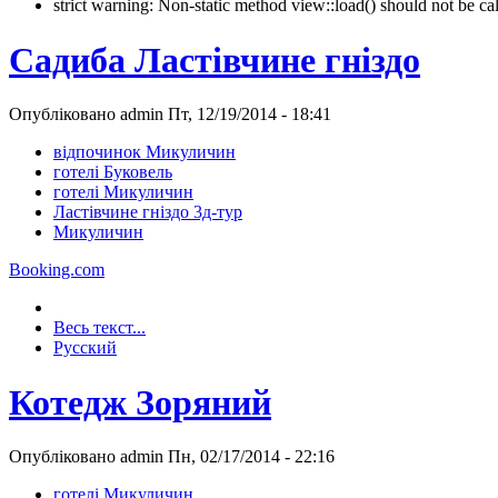
strict warning: Non-static method view::load() should not be 
Садиба Ластівчине гніздо
Опубліковано admin Пт, 12/19/2014 - 18:41
відпочинок Микуличин
готелі Буковель
готелі Микуличин
Ластівчине гніздо 3д-тур
Микуличин
Booking.com
Весь текст...
Русский
Котедж Зоряний
Опубліковано admin Пн, 02/17/2014 - 22:16
готелі Микуличин