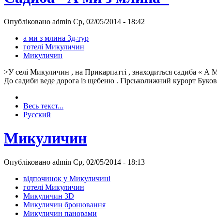
Опубліковано admin Ср, 02/05/2014 - 18:42
а ми з млина 3д-тур
готелі Микуличин
Микуличин
>У селі Микуличин , на Прикарпатті , знаходиться садиба « А М
До садиби веде дорога із щебеню . Гірськолижний курорт Букове
Весь текст...
Русский
Микуличин
Опубліковано admin Ср, 02/05/2014 - 18:13
відпочинок у Микуличині
готелі Микуличин
Микуличин 3D
Микуличин бронювання
Микуличин панорами